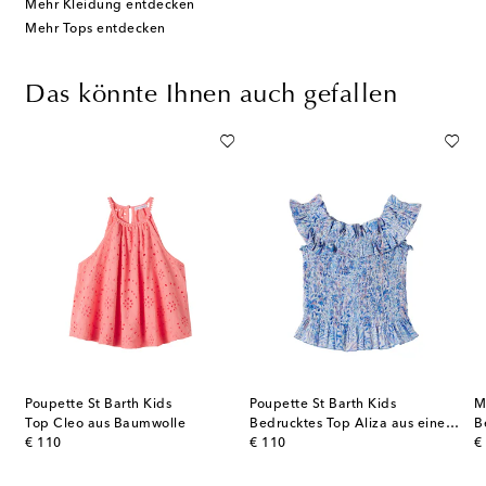
Mehr Kleidung entdecken
Mehr Tops entdecken
Das könnte Ihnen auch gefallen
Poupette St Barth Kids
Poupette St Barth Kids
M
le
Top Cleo aus Baumwolle
Bedrucktes Top Aliza aus einem Baumwollgemisch
B
original price
original price
or
€ 110
€ 110
€