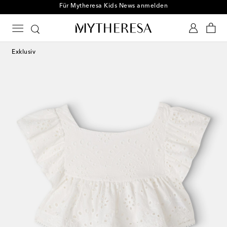
Für Mytheresa Kids News anmelden
Exklusiv