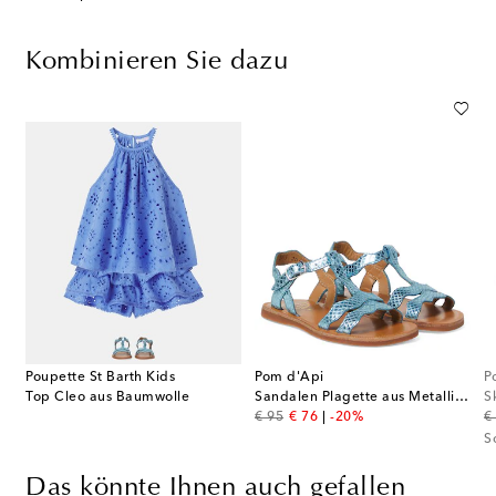
Kombinieren Sie dazu
Poupette St Barth Kids
Pom d'Api
P
Top Cleo aus Baumwolle
Sandalen Plagette aus Metallic-Leder
S
original price
discount price
or
€ 95
€ 76
-20%
€
S
Das könnte Ihnen auch gefallen