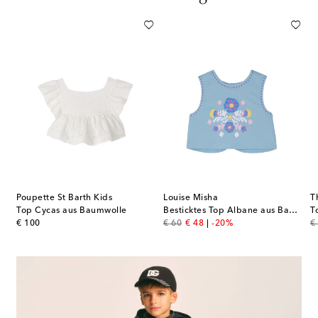
Poupette St Barth Kids
Louise Misha
T
Top Cycas aus Baumwolle
Besticktes Top Albane aus Baumwolle
T
original price
original price
discount price
or
€ 100
€ 60
€ 48
-20%
€