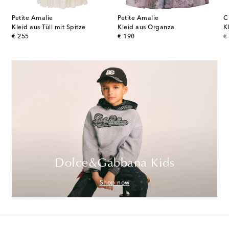
Petite Amalie
Petite Amalie
C
leid und Höschen
Kleid aus Tüll mit Spitze
Kleid aus Organza
K
original price
original price
or
€ 255
€ 190
€
Dolce&Gabbana Kids
Shop now