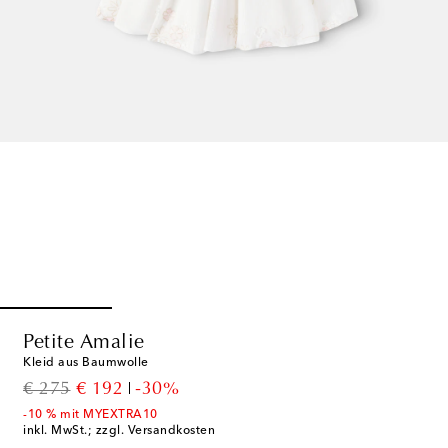
Petite Amalie
Kleid aus Baumwolle
original price
discount price
€ 275
€ 192
-30%
-10 % mit MYEXTRA10
inkl. MwSt.; zzgl. Versandkosten