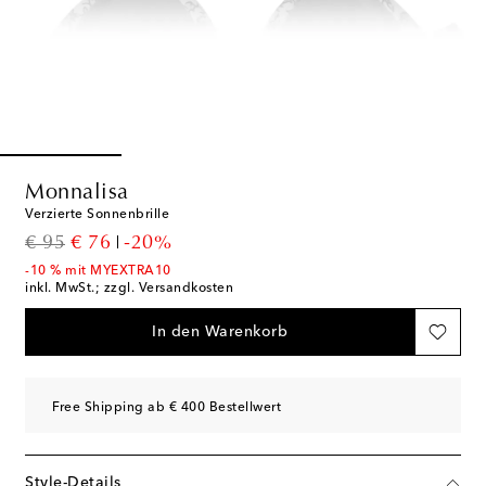
Monnalisa
Verzierte Sonnenbrille
original price
discount price
€ 95
€ 76
-20%
-10 % mit MYEXTRA10
inkl. MwSt.; zzgl. Versandkosten
In den Warenkorb
Free Shipping ab € 400 Bestellwert
Style-Details