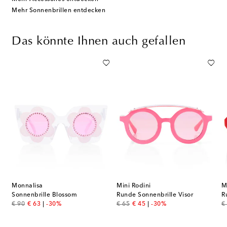
Mehr Sonnenbrillen entdecken
Das könnte Ihnen auch gefallen
Monnalisa
Mini Rodini
M
Sonnenbrille Blossom
Runde Sonnenbrille Visor
R
original price
discount price
original price
discount price
or
€ 90
€ 63
-30%
€ 65
€ 45
-30%
€