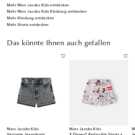
Mehr Marc Jacobs Kids entdecken
Mehr Marc Jacobs Kids Kleidung entdecken
Mehr Kleidung entdecken
Mehr Shorts entdecken
Das könnte Ihnen auch gefallen
Marc Jacobs Kids
Marc Jacobs Kids
M
Verzierte Jeansshorts
X Disney® Bedruckte Shorts aus Baumwolljersey
J