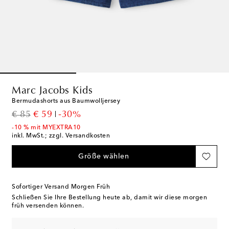
Marc Jacobs Kids
Bermudashorts aus Baumwolljersey
original price
discount price
€ 85
€ 59
-30%
-10 % mit MYEXTRA10
inkl. MwSt.; zzgl. Versandkosten
Größe wählen
Sofortiger Versand Morgen Früh
Schließen Sie Ihre Bestellung heute ab, damit wir diese morgen
früh versenden können.