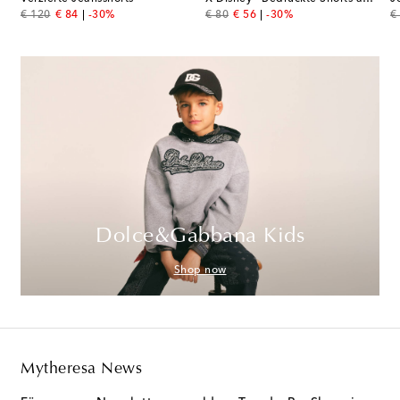
original price
discount price
original price
discount price
or
€ 120
€ 84
-30%
€ 80
€ 56
-30%
€
Dolce&Gabbana Kids
Shop now
Mytheresa News