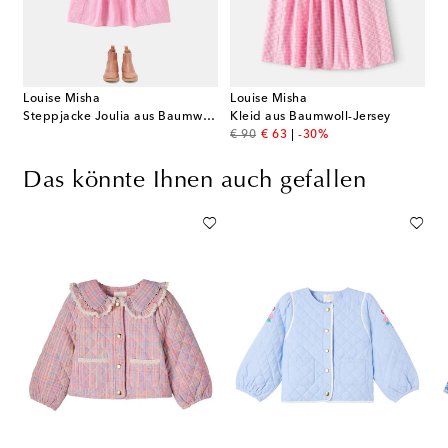
Louise Misha
Louise Misha
Steppjacke Joulia aus Baumwolle
Kleid aus Baumwoll-Jersey
original price
discount price
€ 90
€ 63
-30%
Das könnte Ihnen auch gefallen