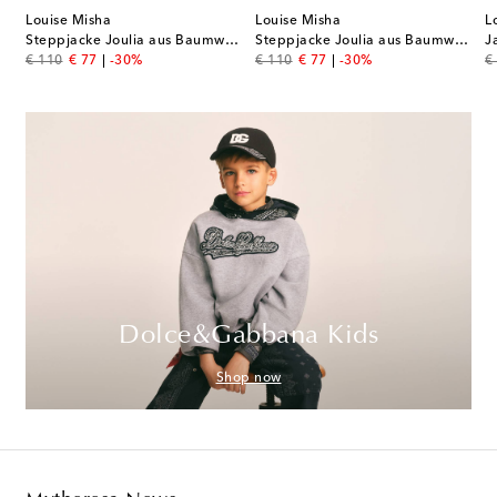
Louise Misha
Louise Misha
L
aus Baumwoll-Voile
Steppjacke Joulia aus Baumwolle mit Spitze
Steppjacke Joulia aus Baumwolle
J
original price
discount price
original price
discount price
or
€ 110
€ 77
-30%
€ 110
€ 77
-30%
€
Dolce&Gabbana Kids
Shop now