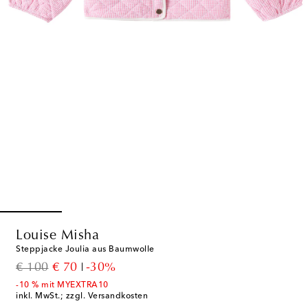
Louise Misha
Steppjacke Joulia aus Baumwolle
original price
discount price
€ 100
€ 70
-30%
-10 % mit MYEXTRA10
inkl. MwSt.; zzgl. Versandkosten