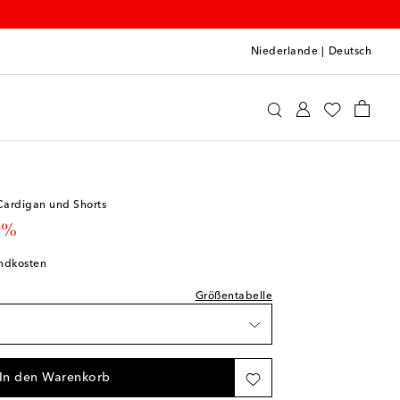
Niederlande
|
Deutsch
queta
Kleidung
Outfits
prechend normal aus
Cardigan und Shorts
 price
0%
barkeit
andkosten
barkeit
Größentabelle
gbarkeit
In den Warenkorb