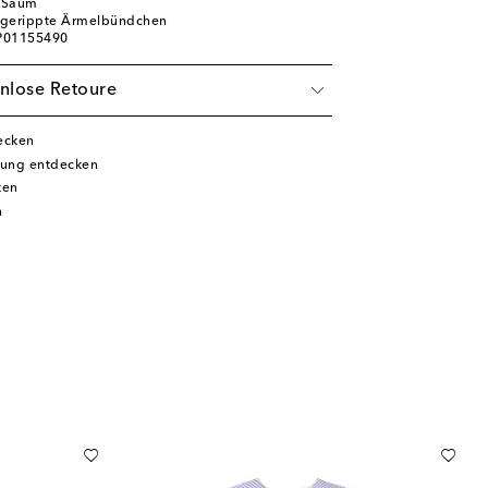
r Saum
 gerippte Ärmelbündchen
 P01155490
nlose Retoure
ecken
dung entdecken
ken
n