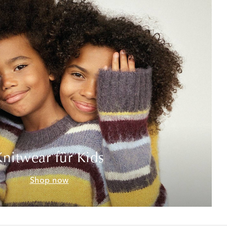
Knitwear für Kids
Shop now