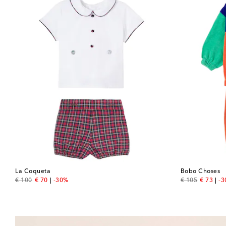
La Coqueta
Bobo Choses
original price
discount price
original price
discount
€ 100
€ 70
-30%
€ 105
€ 73
-