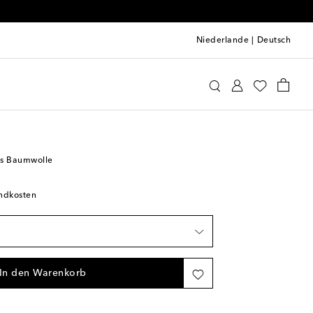
Niederlande
|
Deutsch
 Sløjd
Accessoires
Hüte & Mützen
us Baumwolle
andkosten
gbarkeit
In den Warenkorb