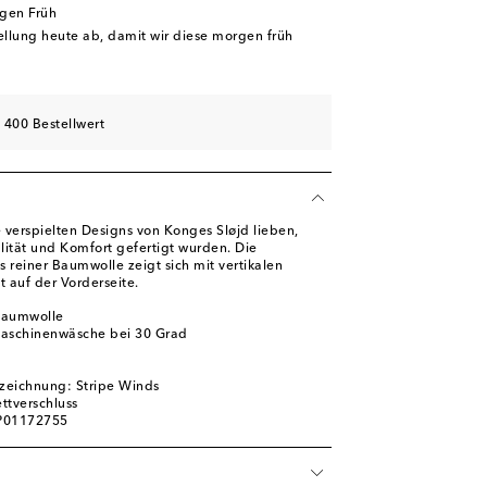
rgen Früh
tellung heute ab, damit wir diese morgen früh
 400 Bestellwert
 verspielten Designs von Konges Sløjd lieben,
lität und Komfort gefertigt wurden. Die
 reiner Baumwolle zeigt sich mit vertikalen
t auf der Vorderseite.
Baumwolle
Maschinenwäsche bei 30 Grad
zeichnung: Stripe Winds
ettverschluss
 P01172755