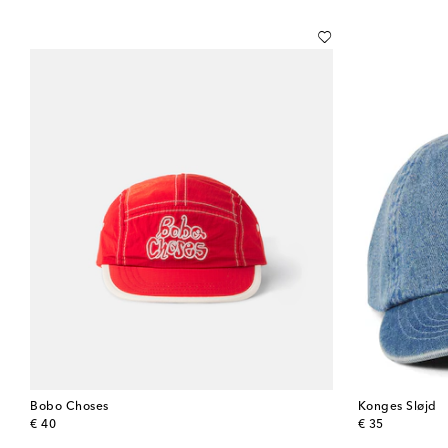
Bobo Choses
Konges Sløjd
original price
original price
€ 40
€ 35