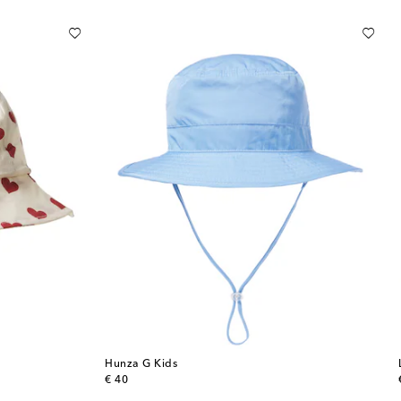
Hunza G Kids
original price
€ 40