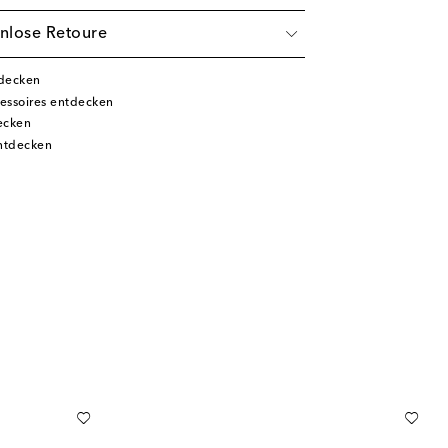
nlose Retoure
tdecken
essoires entdecken
ecken
ntdecken