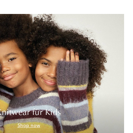
Knitwear für Kids
Shop now