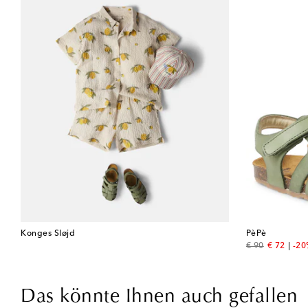
Konges Sløjd
PèPè
original price
discount 
€ 90
€ 72
-2
Das könnte Ihnen auch gefallen