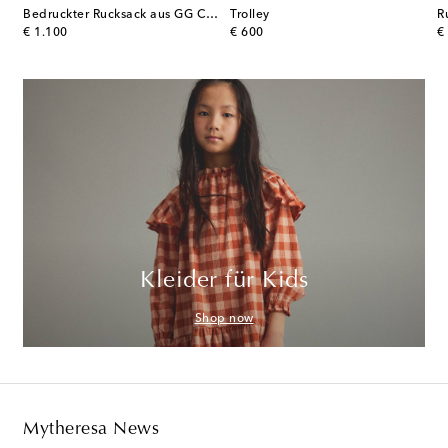
it Leder
Bedruckter Rucksack aus GG Canvas
Trolley
original price
original price
or
€ 1.100
€ 600
€
Kleider für Kids
Shop now
Mytheresa News