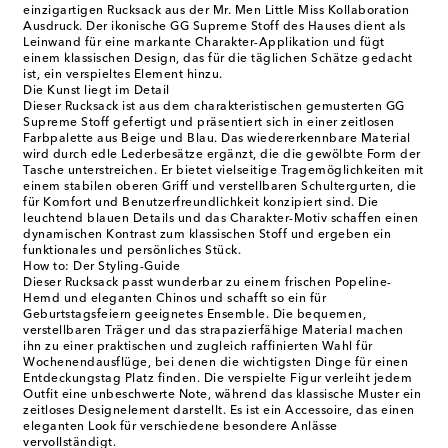
einzigartigen Rucksack aus der Mr. Men Little Miss Kollaboration
Ausdruck. Der ikonische GG Supreme Stoff des Hauses dient als
Leinwand für eine markante Charakter-Applikation und fügt
einem klassischen Design, das für die täglichen Schätze gedacht
ist, ein verspieltes Element hinzu.
Die Kunst liegt im Detail
Dieser Rucksack ist aus dem charakteristischen gemusterten GG
Supreme Stoff gefertigt und präsentiert sich in einer zeitlosen
Farbpalette aus Beige und Blau. Das wiedererkennbare Material
wird durch edle Lederbesätze ergänzt, die die gewölbte Form der
Tasche unterstreichen. Er bietet vielseitige Tragemöglichkeiten mit
einem stabilen oberen Griff und verstellbaren Schultergurten, die
für Komfort und Benutzerfreundlichkeit konzipiert sind. Die
leuchtend blauen Details und das Charakter-Motiv schaffen einen
dynamischen Kontrast zum klassischen Stoff und ergeben ein
funktionales und persönliches Stück.
How to: Der Styling-Guide
Dieser Rucksack passt wunderbar zu einem frischen Popeline-
Hemd und eleganten Chinos und schafft so ein für
Geburtstagsfeiern geeignetes Ensemble. Die bequemen,
verstellbaren Träger und das strapazierfähige Material machen
ihn zu einer praktischen und zugleich raffinierten Wahl für
Wochenendausflüge, bei denen die wichtigsten Dinge für einen
Entdeckungstag Platz finden. Die verspielte Figur verleiht jedem
Outfit eine unbeschwerte Note, während das klassische Muster ein
zeitloses Designelement darstellt. Es ist ein Accessoire, das einen
eleganten Look für verschiedene besondere Anlässe
vervollständigt.