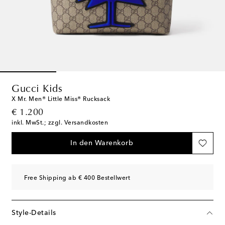
Gucci Kids
X Mr. Men® Little Miss® Rucksack
original price
€ 1.200
inkl. MwSt.; zzgl. Versandkosten
In den Warenkorb
Free Shipping ab € 400 Bestellwert
Style-Details