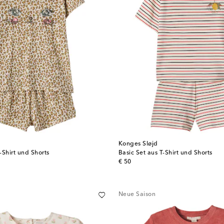
Konges Sløjd
-Shirt und Shorts
Basic Set aus T-Shirt und Shorts
original price
€ 50
Neue Saison