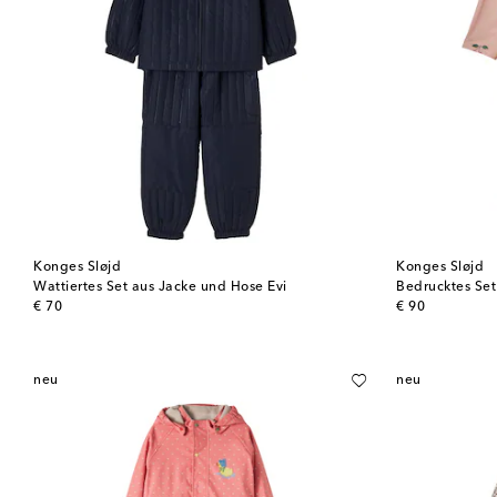
Konges Sløjd
Konges Sløjd
Wattiertes Set aus Jacke und Hose Evi
Bedrucktes Set
original price
original price
€ 70
€ 90
neu
neu