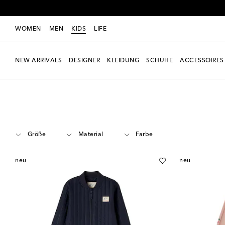
WOMEN
MEN
KIDS
LIFE
NEW ARRIVALS
DESIGNER
KLEIDUNG
SCHUHE
ACCESSOIRES
Kids
Designer
Konges Sløjd
Kleidung
Outfits
Größe
Material
Farbe
neu
neu