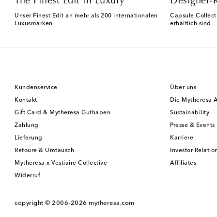
The Finest Edit in Luxury
Designer-
Unser Finest Edit an mehr als 200 internationalen
Capsule Collect
Luxusmarken
erhältlich sind
Kundenservice
Über uns
Kontakt
Die Mytheresa 
Gift Card & Mytheresa Guthaben
Sustainability
Zahlung
Presse & Events
Lieferung
Karriere
Retoure & Umtausch
Investor Relatio
Mytheresa x Vestiaire Collective
Affiliates
Widerruf
copyright © 2006-2026
mytheresa.com