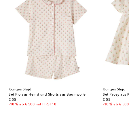
Konges Sløjd
Konges Sløjd
Set Pio aus Hemd und Shorts aus Baumwolle
Set Pacey aus 
original price
original price
€ 55
€ 55
-10 % ab € 500 mit FIRST10
-10 % ab € 500