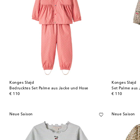
Konges Sløjd
Konges Sløjd
Bedrucktes Set Palme aus Jacke und Hose
Set Palme aus
original price
original price
€ 110
€ 110
Neue Saison
Neue Saison