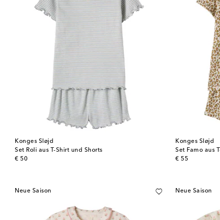
Konges Sløjd
Konges Sløjd
Set Roli aus T-Shirt und Shorts
Set Famo aus T
original price
original price
€ 50
€ 55
Neue Saison
Neue Saison