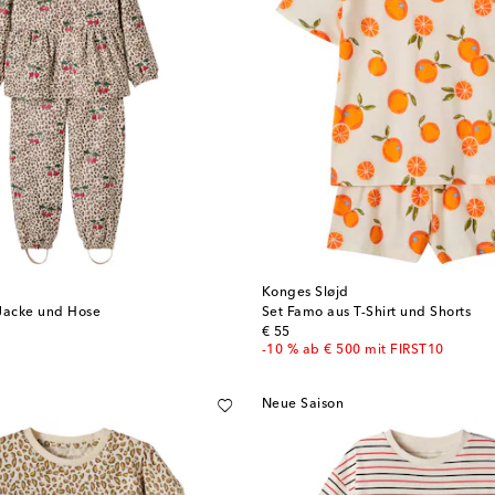
Konges Sløjd
 Jacke und Hose
Set Famo aus T-Shirt und Shorts
original price
€ 55
-10 % ab € 500 mit FIRST10
Neue Saison