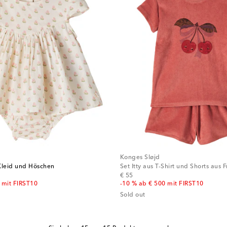
Konges Sløjd
Kleid und Höschen
Set Itty aus T-Shirt und Shorts aus F
original price
€ 55
 mit FIRST10
-10 % ab € 500 mit FIRST10
Sold out