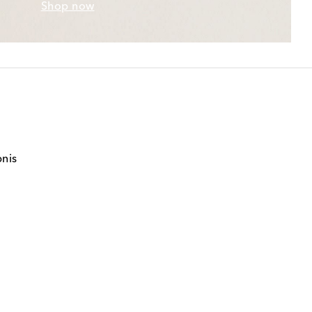
Shop now
bnis