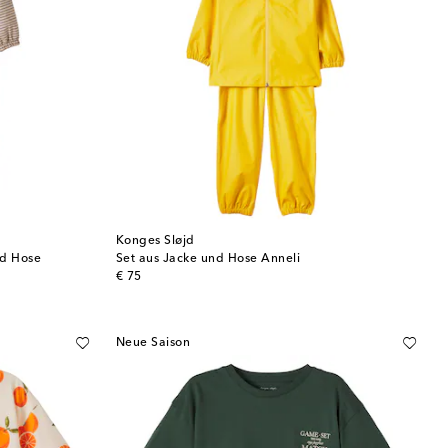
Konges Sløjd
nd Hose
Set aus Jacke und Hose Anneli
original price
€ 75
Neue Saison