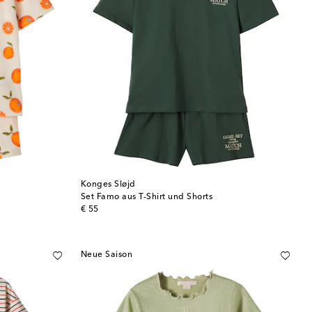
Konges Sløjd
Set Famo aus T-Shirt und Shorts
original price
€ 55
Neue Saison