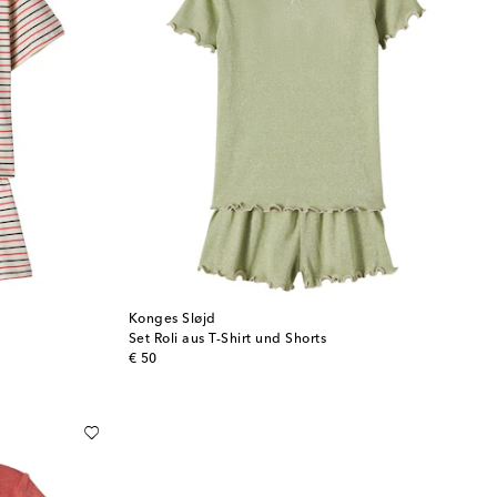
Konges Sløjd
Set Roli aus T-Shirt und Shorts
original price
€ 50