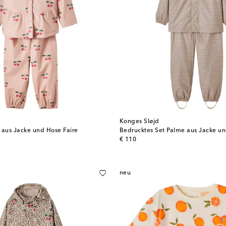
Konges Sløjd
 aus Jacke und Hose Faire
Bedrucktes Set Palme aus Jacke u
original price
€ 110
neu