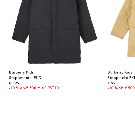
Burberry Kids
Burberry Kids
Steppmantel EKD
Steppjacke EK
original price
original price
€ 595
€ 590
-10 % ab € 500 mit FIRST10
-10 % ab € 500