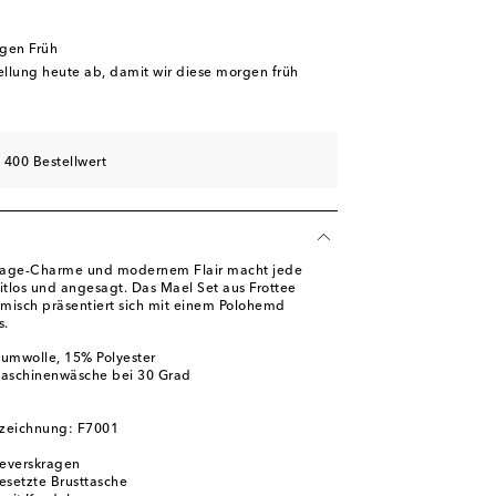
rgen Früh
tellung heute ab, damit wir diese morgen früh
 400 Bestellwert
tage-Charme und modernem Flair macht jede
tlos und angesagt. Das Mael Set aus Frottee
isch präsentiert sich mit einem Polohemd
s.
umwolle, 15% Polyester
Maschinenwäsche bei 30 Grad
zeichnung: F7001
Reverskragen
esetzte Brusttasche