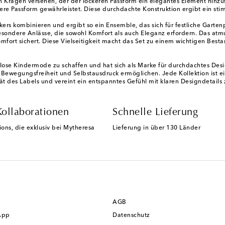
 Kragen versehen, der der lockeren Passform ein elegantes Element hinzuf
here Passform gewährleistet. Diese durchdachte Konstruktion ergibt ein s
neakers kombinieren und ergibt so ein Ensemble, das sich für festliche Gar
esondere Anlässe, die sowohl Komfort als auch Eleganz erfordern. Das at
fort sichert. Diese Vielseitigkeit macht das Set zu einem wichtigen Besta
e Kindermode zu schaffen und hat sich als Marke für durchdachtes Design 
 Bewegungsfreiheit und Selbstausdruck ermöglichen. Jede Kollektion ist ein
tät des Labels und vereint ein entspanntes Gefühl mit klaren Designdetails 
Kollaborationen
Schnelle Lieferung
ions, die exklusiv bei Mytheresa
Lieferung in über 130 Länder
AGB
App
Datenschutz