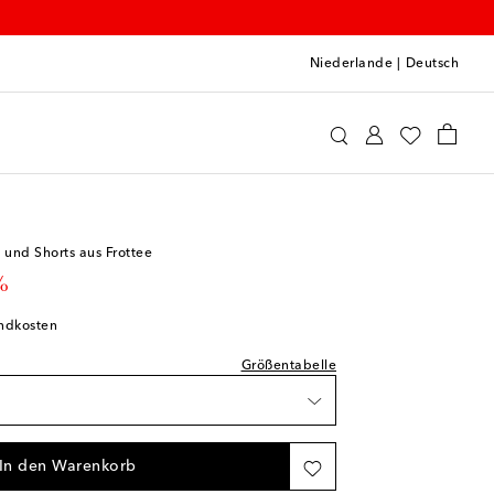
Niederlande
|
Deutsch
o
Kleidung
Outfits
prechend normal aus
iste
iste
und Shorts aus Frottee
iste
rice
%
andkosten
iste
Größentabelle
liste
liste
In den Warenkorb