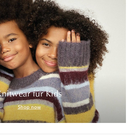
Knitwear für Kids
Shop now