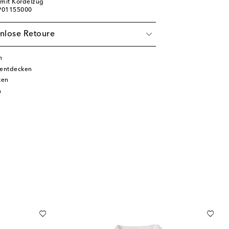
 mit Kordelzug
 P01155000
nlose Retoure
n
entdecken
ken
n