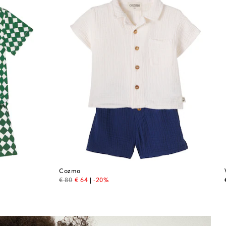
Cozmo
original price
discount price
€ 80
€ 64
-20%