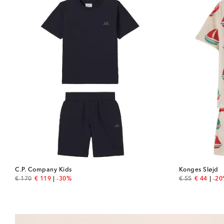
C.P. Company Kids
Konges Sløjd
original price
discount price
original price
discount 
€ 170
€ 119
-30%
€ 55
€ 44
-2