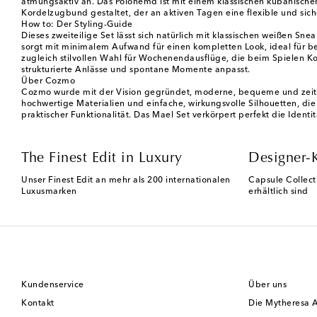
atmungsaktiv an. Das Polohemd ist mit einem klassischen kubanischen
Kordelzugbund gestaltet, der an aktiven Tagen eine flexible und sic
How to: Der Styling-Guide
Dieses zweiteilige Set lässt sich natürlich mit klassischen weißen S
sorgt mit minimalem Aufwand für einen kompletten Look, ideal für b
zugleich stilvollen Wahl für Wochenendausflüge, die beim Spielen Kom
strukturierte Anlässe und spontane Momente anpasst.
Über Cozmo
Cozmo wurde mit der Vision gegründet, moderne, bequeme und zeitlos
hochwertige Materialien und einfache, wirkungsvolle Silhouetten, die
praktischer Funktionalität. Das Mael Set verkörpert perfekt die Identi
The Finest Edit in Luxury
Designer-
Unser Finest Edit an mehr als 200 internationalen
Capsule Collect
Luxusmarken
erhältlich sind
Kundenservice
Über uns
Kontakt
Die Mytheresa 