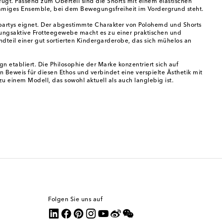
ügt. Passend zum Oberteil sind die Shorts mit einem elastischen
timmiges Ensemble, bei dem Bewegungsfreiheit im Vordergrund steht.
tenpartys eignet. Der abgestimmte Charakter von Polohemd und Shorts
mungsaktive Frotteegewebe macht es zu einer praktischen und
ndteil einer gut sortierten Kindergarderobe, das sich mühelos an
etabliert. Die Philosophie der Marke konzentriert sich auf
 Beweis für diesen Ethos und verbindet eine verspielte Ästhetik mit
zu einem Modell, das sowohl aktuell als auch langlebig ist.
Folgen Sie uns auf