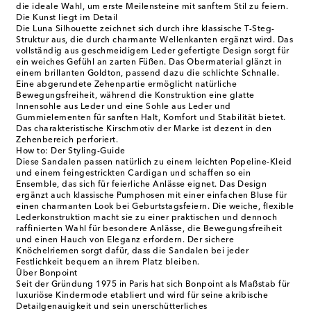
die ideale Wahl, um erste Meilensteine mit sanftem Stil zu feiern.
Die Kunst liegt im Detail
Die Luna Silhouette zeichnet sich durch ihre klassische T-Steg-
Struktur aus, die durch charmante Wellenkanten ergänzt wird. Das
vollständig aus geschmeidigem Leder gefertigte Design sorgt für
ein weiches Gefühl an zarten Füßen. Das Obermaterial glänzt in
einem brillanten Goldton, passend dazu die schlichte Schnalle.
Eine abgerundete Zehenpartie ermöglicht natürliche
Bewegungsfreiheit, während die Konstruktion eine glatte
Innensohle aus Leder und eine Sohle aus Leder und
Gummielementen für sanften Halt, Komfort und Stabilität bietet.
Das charakteristische Kirschmotiv der Marke ist dezent in den
Zehenbereich perforiert.
How to: Der Styling-Guide
Diese Sandalen passen natürlich zu einem leichten Popeline-Kleid
und einem feingestrickten Cardigan und schaffen so ein
Ensemble, das sich für feierliche Anlässe eignet. Das Design
ergänzt auch klassische Pumphosen mit einer einfachen Bluse für
einen charmanten Look bei Geburtstagsfeiern. Die weiche, flexible
Lederkonstruktion macht sie zu einer praktischen und dennoch
raffinierten Wahl für besondere Anlässe, die Bewegungsfreiheit
und einen Hauch von Eleganz erfordern. Der sichere
Knöchelriemen sorgt dafür, dass die Sandalen bei jeder
Festlichkeit bequem an ihrem Platz bleiben.
Über Bonpoint
Seit der Gründung 1975 in Paris hat sich Bonpoint als Maßstab für
luxuriöse Kindermode etabliert und wird für seine akribische
Detailgenauigkeit und sein unerschütterliches