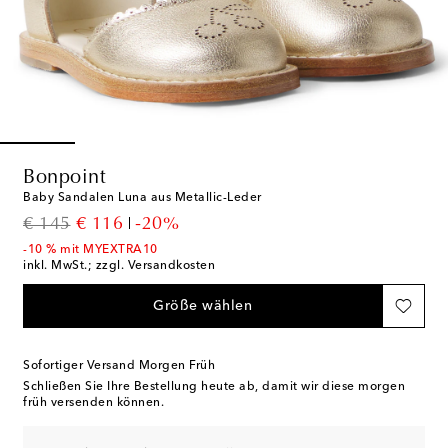
Bonpoint
Baby Sandalen Luna aus Metallic-Leder
original price
discount price
€ 145
€ 116
-20%
-10 % mit MYEXTRA10
inkl. MwSt.; zzgl. Versandkosten
Größe wählen
Sofortiger Versand Morgen Früh
Schließen Sie Ihre Bestellung heute ab, damit wir diese morgen
früh versenden können.