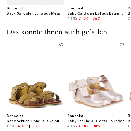
Bonpoint
Bonpoint
P
Baby Sandalen Luna aus Metallic-Leder
Baby Cardigan Esil aus Baumwolle und Kaschmir
original price
discount price
or
€ 150
€ 120
-20%
€
Das könnte Ihnen auch gefallen
Bonpoint
Bonpoint
B
Baby Schuhe Lionel aus Veloursleder
Baby Schuhe aus Metallic-Leder
original price
discount price
original price
discount price
or
€ 145
€ 101
-30%
€ 155
€ 108
-30%
€