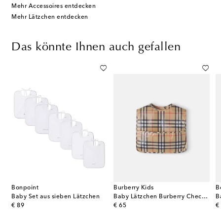
Mehr Accessoires entdecken
Mehr Lätzchen entdecken
Das könnte Ihnen auch gefallen
Bonpoint
Burberry Kids
B
Baby Set aus sieben Lätzchen
Baby Lätzchen Burberry Check aus Baumwolle
original price
original price
or
€ 89
€ 65
€