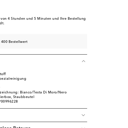
b von
4 Stunden und 5 Minuten
und Ihre Bestellung
dt.
 400 Bestellwert
toff
pezialreinigung
zeichnung: Bianco/Testa Di Moro/Nero
tierbox, Staubbeutel
 P00996228