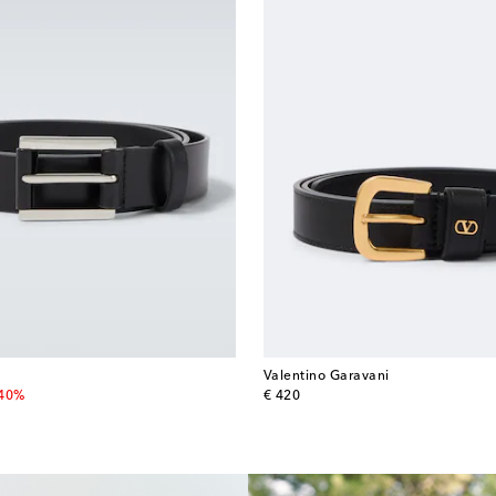
Valentino Garavani
 price
original price
-40%
€ 420