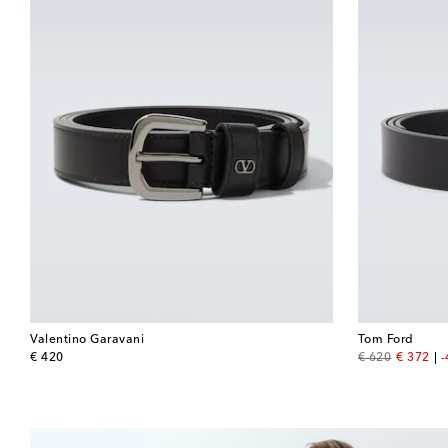
Valentino Garavani
Tom Ford
original price
original price
discount
€ 420
€ 620
€ 372