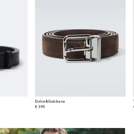
Dolce&Gabbana
original price
€ 395