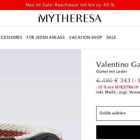
Neu im Sale: Beachwear mit bis zu -50 %
CESSOIRES
FÜR JEDEN ANLASS
VACATION SHOP
SALE
Men
Designer
Valent
Breite 4cm
Valentino Ga
85CM
Geringe Verf
Gürtel mit Leder
90CM
Auf die Wuns
original price
discount
€ 490
€ 343
-
95CM
Auf die Wuns
-10 % mit MYEXTRA10
inkl. MwSt.; zzgl. Vers
100CM
Auf die Wun
105CM
Geringe Ver
Größe wählen
110CM
Auf die Wun