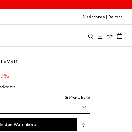
Niederlande
|
Deutsch
ino Garavani
Accessoires
Gürtel
ravani
ügbarkeit
chliste
 price
30%
chliste
andkosten
schliste
Größentabelle
fügbarkeit
schliste
In den Warenkorb