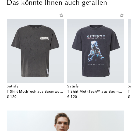
Das könnte Ihnen auch gefallen
Satisfy
Satisfy
S
al
T-Shirt MothTech aus Baumwoll-Jersey
T-Shirt MothTech™ aus Baumwoll-Jersey
original price
original price
or
€ 120
€ 120
€