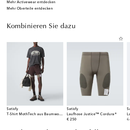
Mehr Activewear entdecken
Mehr Oberteile entdecken
Kombinieren Sie dazu
Satisfy
Satisfy
S
t aus Baumwolle, Seide und Kaschmir
T-Shirt MothTech aus Baumwoll-Jersey
Laufhose Justice™ Cordura®
L
original price
or
€ 250
€