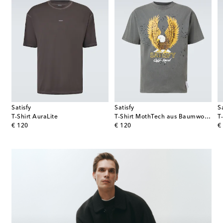
Satisfy
Satisfy
S
T-Shirt AuraLite
T-Shirt MothTech aus Baumwoll-Jersey
original price
original price
or
€ 120
€ 120
€