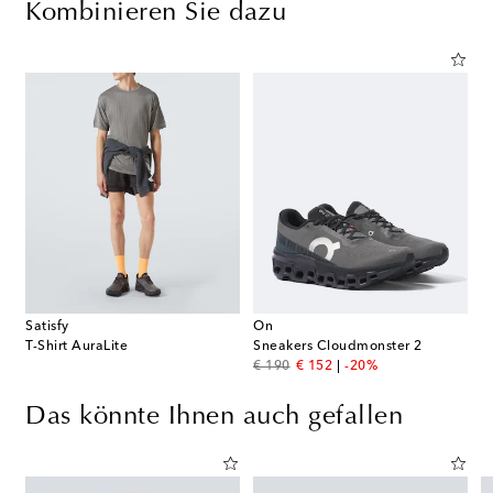
Kombinieren Sie dazu
Satisfy
On
T-Shirt AuraLite
Sneakers Cloudmonster 2
original price
discount price
€ 190
€ 152
-20%
Das könnte Ihnen auch gefallen