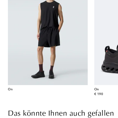
On
On
original price
€ 190
Das könnte Ihnen auch gefallen