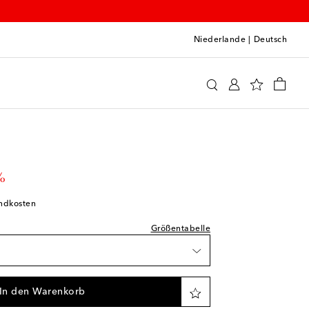
Niederlande
|
Deutsch
leidung
Activewear
Oberteile
prechend normal aus
Wunschliste
unschliste
rice
%
unschliste
andkosten
ikel
Größentabelle
Wunschliste
 Wunschliste
In den Warenkorb