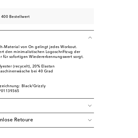
 400 Bestellwert
h-Material von On gelingt jedes Workout.
ert den minimalistischen Logoschriftzug der
er für sofortigen Wiedererkennungswert sorgt.
yester (recycelt), 20% Elastan
Maschinenwäsche bei 40 Grad
m
zeichnung: Black/Grizzly
 P01139365
nlose Retoure