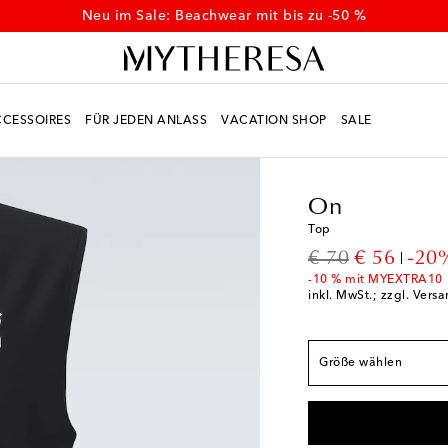
Neu im Sale: Beachwear mit bis zu -50 %
CESSOIRES
FÜR JEDEN ANLASS
VACATION SHOP
SALE
Men
Designer
On
K
Fällt der Größe ents
On
XS / EU 44
Auf die 
Top
S / EU 46
Auf die W
original price
discount p
€ 70
€ 56
-20
M / EU 48
Auf die W
-10 % mit MYEXTRA10
inkl. MwSt.; zzgl. Vers
L / EU 50
Letzter Art
XL / EU 52
Auf die 
Größe wählen
XXL / EU 54
Auf die