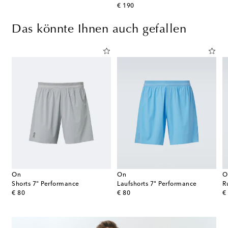
original price
€ 190
Das könnte Ihnen auch gefallen
On
On
O
Shorts 7" Performance
Laufshorts 7" Performance
R
original price
original price
or
€ 80
€ 80
€