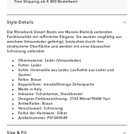
Free Shipping ab € 400 Bestellwert
Style-Details
Die Rhinebeck Desert Boots von Manolo Blahnik verbinden
Funktionalität mit raffinierter Eleganz. Sie wurden sorgfältig aus
weichem Veloursleder gefertigt, bestechen durch ihre
strukturierte Oberfläche und werden mit einer klassischen
Schnürung vollendet.
Obermaterial: Leder (Veloursleder)
Futter: Leder
Sohle: Innensohle aus Leder, Laufsohle aus Leder und
Gummi
Farbe: Braun
Kappenform: mandelförmige Zehenpartie
Made in Italy
Inklusive: Schuhkarton, Staubbeutel
Designer-Farbbezeichnung: 2163 Mbrw/906W Ypri
Artikelfarbe: Braun
Verschlussart: Schnürung
Farbe der Hardware: Silber
Artikelnummer: P01000549
Size & Fit