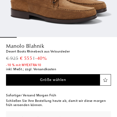
Manolo Blahnik
Desert Boots Rhinebeck aus Veloursleder
original price
discount price
€ 925
€ 555
-40%
-10 % mit MYEXTRA10
inkl. MwSt.; zzgl. Versandkosten
Größe wählen
Sofortiger Versand Morgen Früh
Schließen Sie Ihre Bestellung heute ab, damit wir diese morgen
früh versenden können.