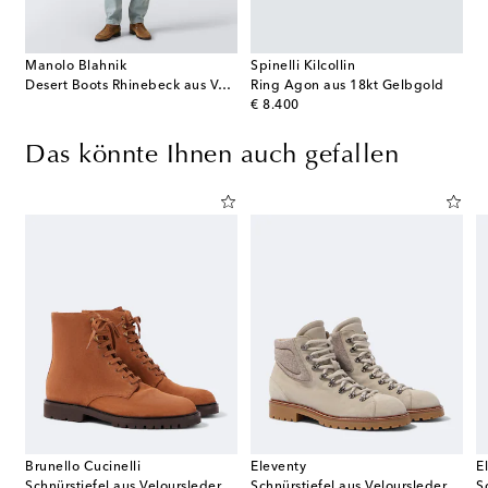
Manolo Blahnik
Spinelli Kilcollin
Desert Boots Rhinebeck aus Veloursleder
Ring Agon aus 18kt Gelbgold
original price
€ 8.400
Das könnte Ihnen auch gefallen
Brunello Cucinelli
Eleventy
E
Schnürstiefel aus Veloursleder
Schnürstiefel aus Veloursleder
S