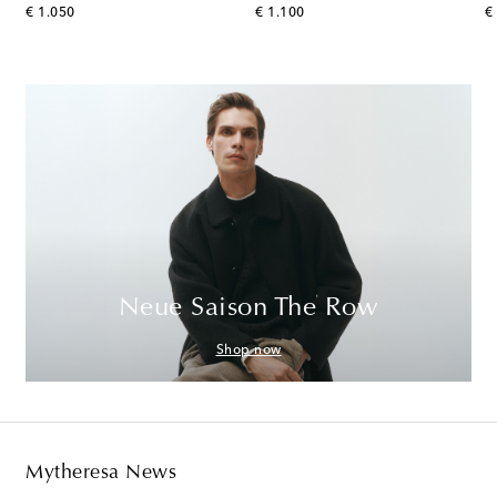
original price
original price
or
€ 1.050
€ 1.100
€
Neue Saison The Row
Shop now
Mytheresa News