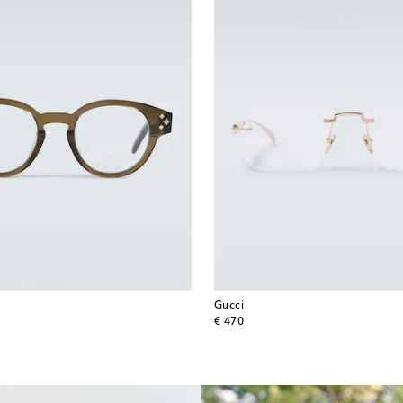
Gucci
original price
€ 470