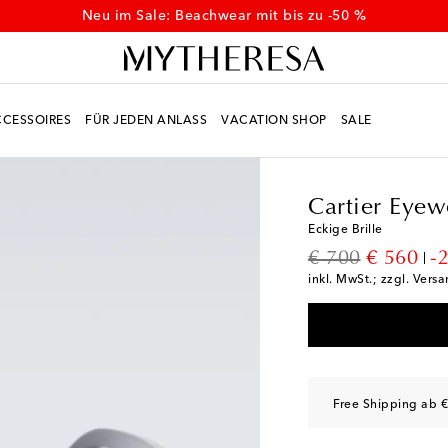
Neu im Sale: Beachwear mit bis zu -50 %
CESSOIRES
FÜR JEDEN ANLASS
VACATION SHOP
SALE
Men
Designer
Cartie
Cartier Eyew
Eckige Brille
original price
discount
€ 700
€ 560
-
inkl. MwSt.; zzgl. Vers
Free Shipping ab €