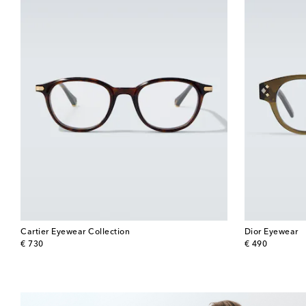
Cartier Eyewear Collection
Dior Eyewear
original price
original price
€ 730
€ 490