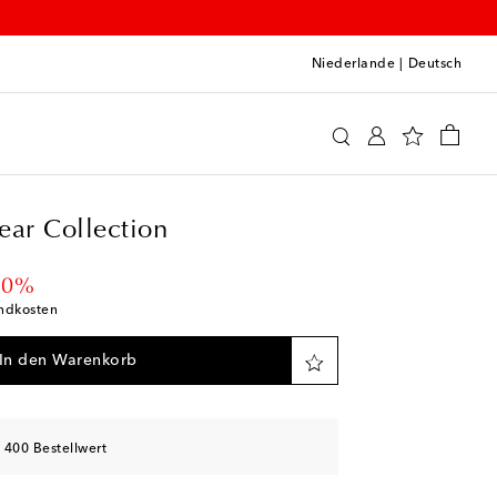
Niederlande
|
Deutsch
r Eyewear Collection
Accessoires
Brillen
ear Collection
 price
20%
andkosten
In den Warenkorb
 400 Bestellwert