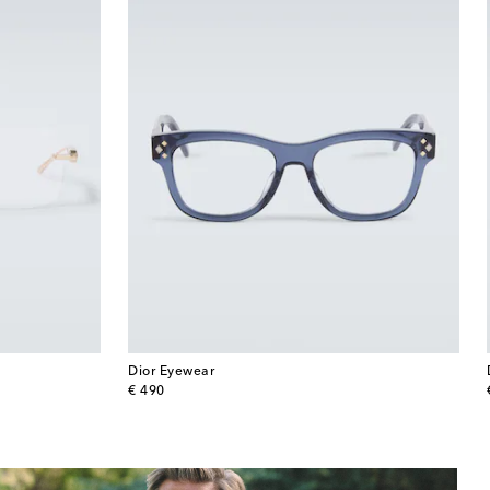
Dior Eyewear
original price
€ 490