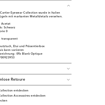
 Cartier Eyewear Collection wurde in Italien
ügeln mit markanten Metalldetails versehen.
 Acetat
ls: Schwarz
orie 0
: transparent
nputztuch, Etui und Präsentierbox
is kann variieren
zeichnung: 0fb Blank Optique
 P00923953
nlose Retoure
Collection entdecken
ollection Accessoires entdecken
ecken