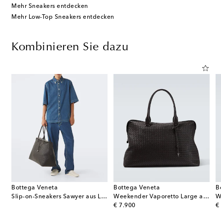
Mehr Sneakers entdecken
Mehr Low-Top Sneakers entdecken
Kombinieren Sie dazu
Bottega Veneta
Bottega Veneta
B
Slip-on-Sneakers Sawyer aus Leder
Weekender Vaporetto Large aus Leder
W
original price
or
€ 7.900
€