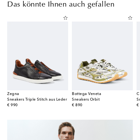
Das könnte Ihnen auch gefallen
Zegna
Bottega Veneta
C
Sneakers Triple Stitch aus Leder
Sneakers Orbit
S
original price
original price
or
€ 990
€ 890
€