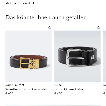
Mehr Gürtel entdecken
Das könnte Ihnen auch gefallen
Saint Laurent
Gucci
S
l aus Saffiano-Leder
Wendbarer Gürtel Cassandre aus Leder
Gürtel GG aus Leder
G
original price
original price
or
€ 650
€ 400
€