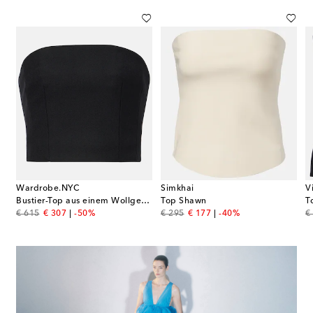
Wardrobe.NYC
Simkhai
V
Bustier-Top aus einem Wollgemisch
Top Shawn
T
original price
discount price
original price
discount price
or
€ 615
€ 307
-50%
€ 295
€ 177
-40%
€