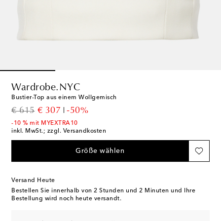
Wardrobe.NYC
Bustier-Top aus einem Wollgemisch
original price
discount price
€ 615
€ 307
-50%
-10 % mit MYEXTRA10
inkl. MwSt.; zzgl. Versandkosten
Größe wählen
Versand Heute
Bestellen Sie innerhalb von
2 Stunden und 2 Minuten
und Ihre
Bestellung wird noch heute versandt.