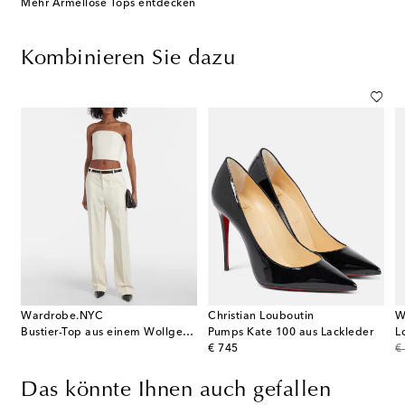
Mehr Ärmellose Tops entdecken
Kombinieren Sie dazu
Wardrobe.NYC
Christian Louboutin
W
Bustier-Top aus einem Wollgemisch
Pumps Kate 100 aus Lackleder
L
original price
or
€ 745
€
Das könnte Ihnen auch gefallen