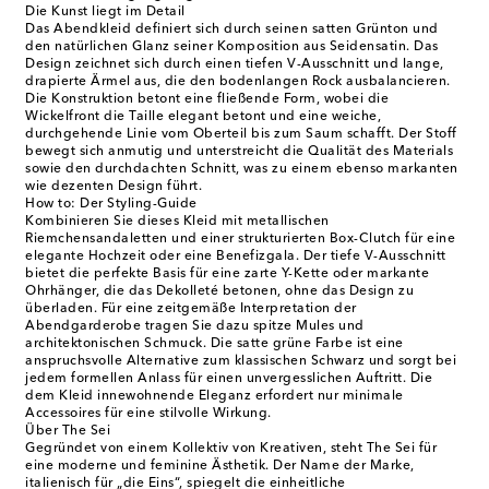
Die Kunst liegt im Detail
Das Abendkleid definiert sich durch seinen satten Grünton und
den natürlichen Glanz seiner Komposition aus Seidensatin. Das
Design zeichnet sich durch einen tiefen V-Ausschnitt und lange,
drapierte Ärmel aus, die den bodenlangen Rock ausbalancieren.
Die Konstruktion betont eine fließende Form, wobei die
Wickelfront die Taille elegant betont und eine weiche,
durchgehende Linie vom Oberteil bis zum Saum schafft. Der Stoff
bewegt sich anmutig und unterstreicht die Qualität des Materials
sowie den durchdachten Schnitt, was zu einem ebenso markanten
wie dezenten Design führt.
How to: Der Styling-Guide
Kombinieren Sie dieses Kleid mit metallischen
Riemchensandaletten und einer strukturierten Box-Clutch für eine
elegante Hochzeit oder eine Benefizgala. Der tiefe V-Ausschnitt
bietet die perfekte Basis für eine zarte Y-Kette oder markante
Ohrhänger, die das Dekolleté betonen, ohne das Design zu
überladen. Für eine zeitgemäße Interpretation der
Abendgarderobe tragen Sie dazu spitze Mules und
architektonischen Schmuck. Die satte grüne Farbe ist eine
anspruchsvolle Alternative zum klassischen Schwarz und sorgt bei
jedem formellen Anlass für einen unvergesslichen Auftritt. Die
dem Kleid innewohnende Eleganz erfordert nur minimale
Accessoires für eine stilvolle Wirkung.
Über The Sei
Gegründet von einem Kollektiv von Kreativen, steht The Sei für
eine moderne und feminine Ästhetik. Der Name der Marke,
italienisch für „die Eins“, spiegelt die einheitliche