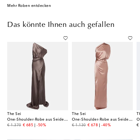
Mehr Roben entdecken
Das könnte Ihnen auch gefallen
The Sei
The Sei
T
One-Shoulder-Robe aus Seidensatin
One-Shoulder-Robe aus Seidensatin
original price
discount price
original price
discount price
or
€ 1.370
€ 685
-50%
€ 1.130
€ 678
-40%
€