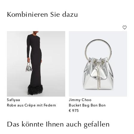
Kombinieren Sie dazu
Safiyaa
Jimmy Choo
Robe aus Crêpe mit Federn
Bucket Bag Bon Bon
original price
€ 975
Das könnte Ihnen auch gefallen