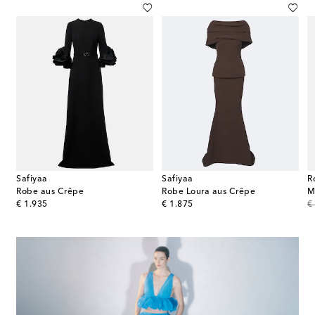
Safiyaa
Safiyaa
R
e mit Kristallen und Zierperlen
Robe aus Crêpe
Robe Loura aus Crêpe
original price
original price
or
€ 1.935
€ 1.875
€