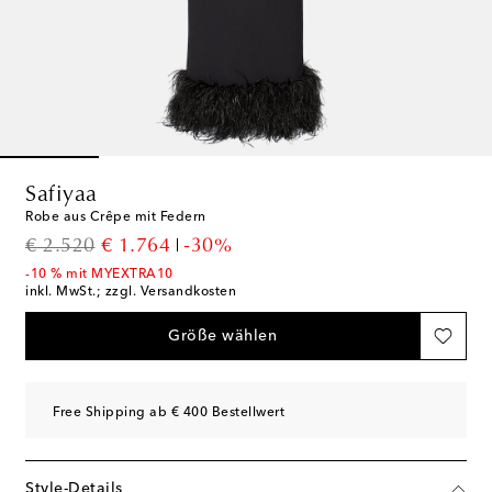
Safiyaa
Robe aus Crêpe mit Federn
original price
discount price
€ 2.520
€ 1.764
-30%
-10 % mit MYEXTRA10
inkl. MwSt.; zzgl. Versandkosten
Größe wählen
Free Shipping ab € 400 Bestellwert
Style-Details