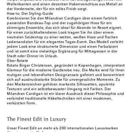
Wellenkanten und einen dezenten Hakenverschluss aus Metall an
der Vorderseite, der für ein edles Finish sorgt.
How to: Der Styling-Guide
Kombinieren Sie den Milandran Cardigan über einem farblich
passenden Bandeau-Top und der zugehörigen Hose für ein
stimmiges Ensemble, das sich ideal für Abende im Resort eignet.
Für einen zurückhaltenderen Look tragen Sie ihn über einem
neutralen Seidentop zu einer weiten, weißen Hose und flachen
Ledersandalen für ein elegantes Tages-Event. Das Modell verleiht
jedem Look eine strukturierte Dimension und einen Farbakzent
und ist somit eine vielseitige Ergänzung für Mittagessen in der
Stadt oder Dinner im Urlaub.
Über Rotate
Rotate Birger Christensen, gegründet in Kopenhagen, interpretiert
Glamour für die moderne Garderobe neu. Die Marke wird für ihren
mutigen und lebensfrohen Designansatz gefeiert und konzentriert
sich auf ausdrucksstarke Stücke für unvergessliche Momente. Zu
den Markenzeichen gehören markante Silhouetten, opulente
Texturen und ein selbstbewusster Umgang mit Farben. Der
Milandran Cardigan ist ein klarer Ausdruck dieser Philosophie und
verbindet traditionelle Häkeltechniken mit einer modernen,
verkürzten Form.
The Finest Edit in Luxury
Unser Finest Edit an mehr als 200 internationalen Luxusmarken