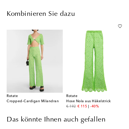
Kombinieren Sie dazu
Rotate
Rotate
Cropped-Cardigan Milandran
Hose Nola aus Häkelstrick
original price
discount price
€ 192
€ 115
-40%
Das könnte Ihnen auch gefallen