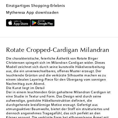
Einzigartiges Shopping-Erlebnis
Mytheresa App downloaden
Rotate Cropped-Cardigan Milandran
Die charakteristische, feierliche Ästhetik von Rotate Birger
Christensen spiegelt sich im Milandran Cardigan wider. Dieses
Modell zeichnet sich durch seine kunstvolle Häkelverarbeitung
aus, die ein unverwechselbares, offenes Muster erzeugt. Der
leuchtende Grünton und die verkürzte Silhouette machen es zu
einem idealen Layering-Piece für den Übergang vom sonnigen
Nachmittag zum Abend.
Die Kunst liegt im Detail
Der in einem leuchtenden Grün gehaltene Milandran Cardigan ist
eine Studie in Textur und Form. Das Design wird durch seine
aufwendige, gestickte Häkelkonstruktion definiert, die
durchgehende kreisförmige Motive erzeugt. Gefertigt aus
atmungsaktiver Baumwolle, bietet der Stoff ein strukturiertes und
dennoch angenehmes Tragegefühl, das sich perfekt an den
Körper anpasst. Die verkürzte Form hat ellbogenlange Ärmel mit