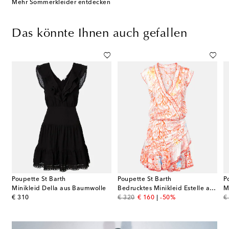
Mehr Sommerkleider entdecken
Das könnte Ihnen auch gefallen
Poupette St Barth
Poupette St Barth
P
Minikleid Della aus Baumwolle
Bedrucktes Minikleid Estelle aus Satin
original price
original price
discount price
or
€ 310
€ 320
€ 160
-50%
€