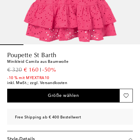
Poupette St Barth
Minikleid Camila aus Baumwolle
original price
discount price
€ 320
€ 160
-50%
-10 % mit MYEXTRA10
inkl. MwSt.; zzgl. Versandkosten
Größe wählen
Free Shipping ab € 400 Bestellwert
Style-Details