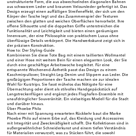
unstrukturierte Form, die aus abwechselnden diagonalen Bahnen
aus schwarzem Leder und braunem Veloursleder gefertigt ist. Das
Design erzeugt einen auffälligen Streifeneffekt, der sich um den
Körper der Tasche legt und das Zusammenspiel der Texturen
zwischen den glatten und weichen Oberflächen hervorhebt. Ihre
offene Silhouette und die doppelten Griffe unterstreichen die
Funktionalität und Leichtigkeit und bieten einen geräumigen
Innenraum, der eine Philosophie von praktischem Luxus ohne
überflüssige Details verkörpert. Die Handwerkskunst zeigt sich in
der präzisen Konstruktion.
How to: Der Styling-Guide
Kombinieren Sie diese Tote Bag mit einem taillierten Wollmantel
und einer Hose mit weitem Bein für einen eleganten Look, der Sie
durch eine geschäftige Arbeitswoche begleitet. Für eine
entspannte Wochenend-Ästhetik passt das Design zu einem
Kaschmirpullover, Straight-Leg-Denim und Slippern aus Leder. Die
großzügigen Proportionen der Tasche machen sie zur idealen
Wahl für Kurztrips. Sie fasst mühelos das Nötigste für eine
Übernachtung oder dient als stilvolles Handgepäckstück auf
Langstreckenflügen und ergänzt jedes Flughafen-Ensemble mit
unaufdringlicher Souveränität. Ein vielseitiges Modell für die Stadt
und darüber hinaus.
Über Phoebe Philo
Nach einer mit Spannung erwarteten Rückkehr baut die Marke
Phoebe Philo auf einem Erbe auf, das Kleidung und Accessoires
mit Integrität und Zweckmäßigkeit schafft. Die Kollektionen sind in
außergewöhnlicher Schneiderkunst und einem tiefen Verständnis
für Materialien verwurzelt, was zu Stücken führt, die sowohl