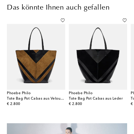
Das könnte Ihnen auch gefallen
Phoebe Philo
Phoebe Philo
P
g aus Veloursleder
Tote Bag Pot Cabas aus Veloursleder und Leder
Tote Bag Pot Cabas aus Leder
original price
original price
or
€ 2.800
€ 2.800
€