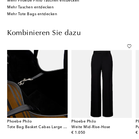
Mehr Phoebe Philo Taschen entdecken
Mehr Taschen entdecken
Mehr Tote Bags entdecken
Kombinieren Sie dazu
Phoebe Philo
Phoebe Philo
P
Tote Bag Basket Cabas Large aus Leder und Veloursleder
Weite Mid-Rise-Hose
P
original price
or
€ 1.050
€