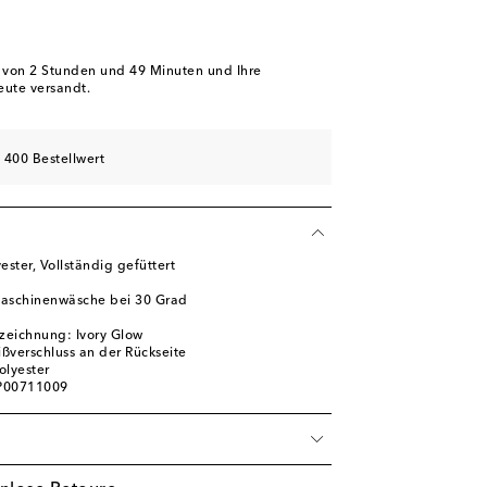
b von
2 Stunden und 49 Minuten
und Ihre
eute versandt.
 400 Bestellwert
ester, Vollständig gefüttert
Maschinenwäsche bei 30 Grad
zeichnung: Ivory Glow
ißverschluss an der Rückseite
olyester
 P00711009