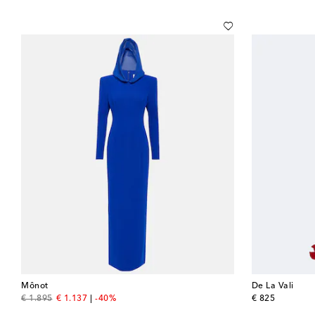
Mônot
De La Vali
original price
discount price
original price
€ 1.895
€ 1.137
-40%
€ 825