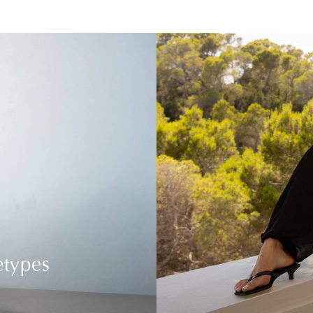
etypes