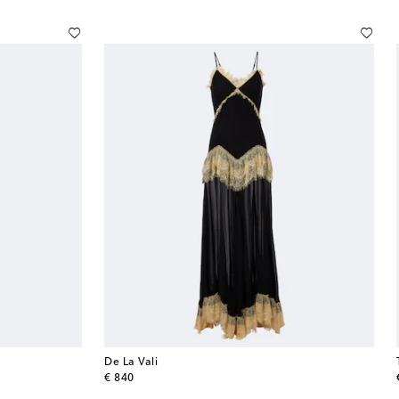
De La Vali
original price
€ 840