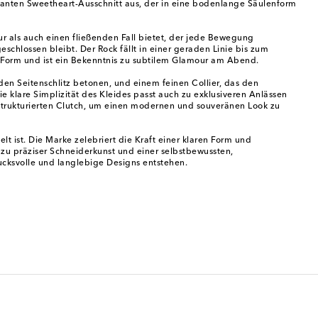
rkanten Sweetheart-Ausschnitt aus, der in eine bodenlange Säulenform
tur als auch einen fließenden Fall bietet, der jede Bewegung
eschlossen bleibt. Der Rock fällt in einer geraden Linie bis zum
e Form und ist ein Bekenntnis zu subtilem Glamour am Abend.
den Seitenschlitz betonen, und einem feinen Collier, das den
 klare Simplizität des Kleides passt auch zu exklusiveren Anlässen
strukturierten Clutch, um einen modernen und souveränen Look zu
t ist. Die Marke zelebriert die Kraft einer klaren Form und
 zu präziser Schneiderkunst und einer selbstbewussten,
rucksvolle und langlebige Designs entstehen.