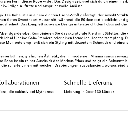
lpturalen Form dieser Robe wider. Das Design zeichnet sich durch einen ma
kwürdige Auftritte und anspruchsvolle Anlässe.
gn. Die Robe ist aus einem dichten Crêpe-Stoff gefertigt, der sowohl Struk
einen tiefen Sweetheart-Ausschnitt, während die Rückenpartie schlicht und g
ngsfreiheit. Das komplett schwarze Design unterstreicht den Fokus auf di
Abendgarderobe. Kombinieren Sie das skulpturale Kleid mit Stilettos, die 
h ideal für eine Gala-Premiere oder einen formellen Hochzeitsempfang. Die
iese Momente empfiehlt sich ein Styling mit dezentem Schmuck und einer 
 einer kühnen, grafischen Ästhetik, die im modernen Minimalismus verwurzel
e Robe ist ein reiner Ausdruck des Marken-Ethos und zeigt ein Bekenntnis
te, die scharfe Linien mit weichen Drapierungen ausbalanciert, woraus eind
Kollaborationen
Schnelle Lieferung
ions, die exklusiv bei Mytheresa
Lieferung in über 130 Länder