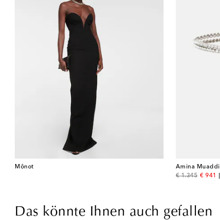
Mônot
Amina Muaddi
original price
discou
€ 1.345
€ 941
Das könnte Ihnen auch gefallen