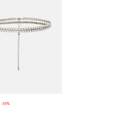
nt price
-30%