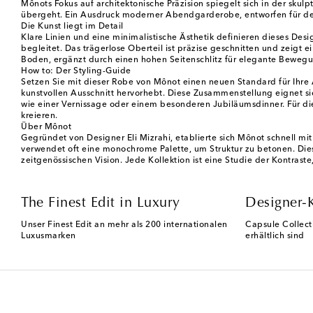
Mônots Fokus auf architektonische Präzision spiegelt sich in der sku
übergeht. Ein Ausdruck moderner Abendgarderobe, entworfen für den
Die Kunst liegt im Detail
Klare Linien und eine minimalistische Ästhetik definieren dieses Desi
begleitet. Das trägerlose Oberteil ist präzise geschnitten und zeigt 
Boden, ergänzt durch einen hohen Seitenschlitz für elegante Bewegu
How to: Der Styling-Guide
Setzen Sie mit dieser Robe von Mônot einen neuen Standard für Ihre 
kunstvollen Ausschnitt hervorhebt. Diese Zusammenstellung eignet sic
wie einer Vernissage oder einem besonderen Jubiläumsdinner. Für d
kreieren.
Über Mônot
Gegründet von Designer Eli Mizrahi, etablierte sich Mônot schnell mit
verwendet oft eine monochrome Palette, um Struktur zu betonen. Dies
zeitgenössischen Vision. Jede Kollektion ist eine Studie der Kontras
The Finest Edit in Luxury
Designer-
Unser Finest Edit an mehr als 200 internationalen
Capsule Collect
Luxusmarken
erhältlich sind