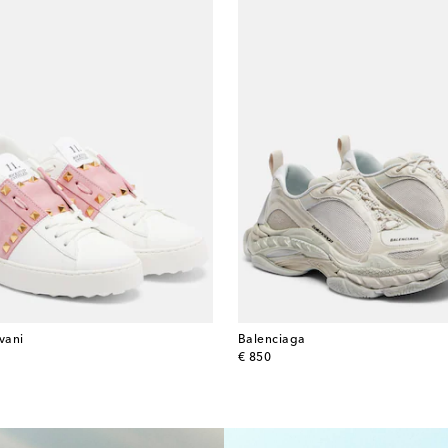
vani
Balenciaga
original price
€ 850