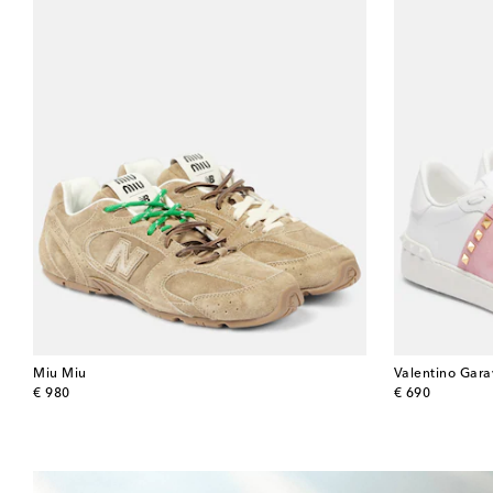
Miu Miu
Valentino Gara
original price
original price
€ 980
€ 690