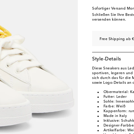
EU 40.5
Auf die Wun
Sofortiger Versand Mo
EU 41
Geringe Verf
Schließen Sie Ihre Bes
versenden können.
EU 41.5
Auf die Wun
EU 42
Auf die Wunsc
Free Shipping ab €
Style-Details
Diese Sneakers aus Le
sportiven, legeren und 
sich durch das für die 
sowie Logo-Details an
Obermaterial: K
Futter: Leder
Sohle: Innensohl
Farbe: Weiß
Kappenform: run
Made in Italy
Inklusive: Schuh
Designer-Farbb
Artikelfarbe: We