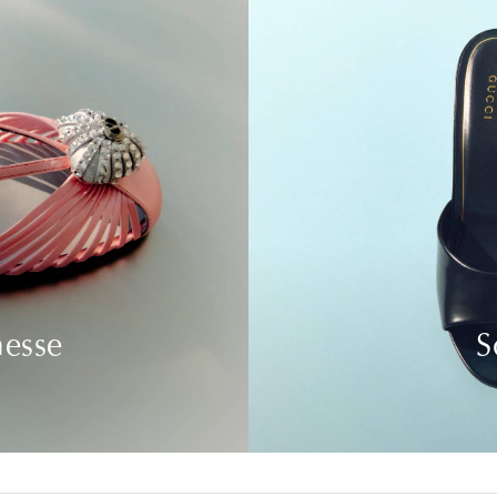
nesse
S