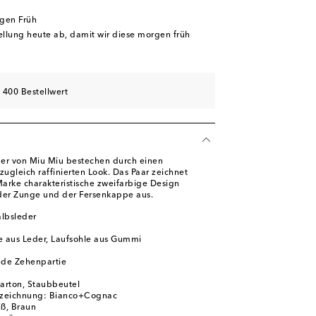
schliste
rgen Früh
ügbarkeit
tellung heute ab, damit wir diese morgen früh
schliste
hliste
 400 Bestellwert
der von Miu Miu bestechen durch einen
zugleich raffinierten Look. Das Paar zeichnet
Marke charakteristische zweifarbige Design
 der Zunge und der Fersenkappe aus.
albsleder
e aus Leder, Laufsohle aus Gummi
de Zehenpartie
karton, Staubbeutel
ezeichnung: Bianco+Cognac
iß, Braun