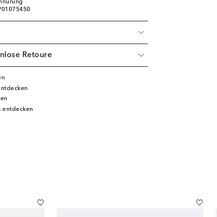
chnürung
 P01075450
nlose Retoure
en
entdecken
ken
s entdecken