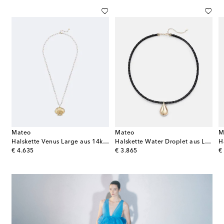
Mateo
Mateo
M
nge aus 14kt Gelbgold mit Barockperlen
Halskette Venus Large aus 14kt Gelbgold
Halskette Water Droplet aus Leder mit 14kt Gelbgold
original price
original price
or
€ 4.635
€ 3.865
€