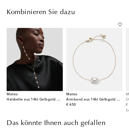
Kombinieren Sie dazu
Mateo
Mateo
M
Halskette aus 14kt Gelbgold mit Diamanten und Perlen
Armband aus 14kt Gelbgold mit Diamanten und Barockperle
original price
or
€ 650
€
S
Das könnte Ihnen auch gefallen