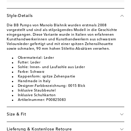
Style-Details
Die BB Pumps von Manolo Blahnik wurden erstmals 2008
vorgestellt und sind als stilprägendes Modell in die Geschichte
eingegangen. Diese Variante wurde in Italien von erfahrenen
Kunsthandwerkerinnen und Kunsthandwerkern aus schwarzem
Veloursleder gefertigt und mit einer spitzen Zehensilhouette
sowie schmalen, 90 mm hohen Stiletto-Absätzen versehen.
Obermaterial: Leder
Futter: Leder
Sohle: Innen- und Laufsohle aus Leder
Farbe: Schwarz
Kappenform: spitze Zehenpartie
Handmade in Italy
Designer-Farbbezeichnung: 0015 Blck
Inklusive Staubbeutel
Inklusive Schuhkarton
Artikelnummer: P00825083
Size & Fit
Lieferung & Kostenlose Retoure