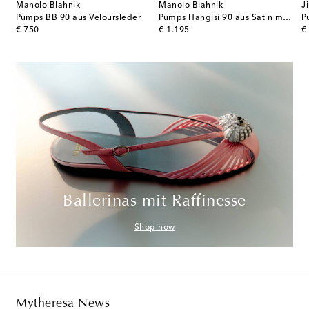
Manolo Blahnik
Manolo Blahnik
J
 Sofia D'Orsay aus Lackleder
Pumps BB 90 aus Veloursleder
Pumps Hangisi 90 aus Satin mit Kristallen
original price
original price
or
€ 750
€ 1.195
€
Ballerinas mit Raffinesse
Shop now
Mytheresa News