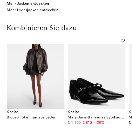
Mehr Jacken entdecken
Mehr Lederjacken entdecken
Kombinieren Sie dazu
Khaite
Khaite
K
Blouson Shelman aus Leder
Mary-Jane-Ballerinas Sybil aus Lackleder
M
original price
discount price
or
€ 1.160
€ 812
-30%
€