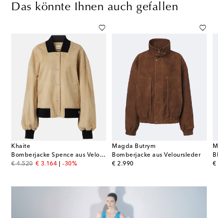
Das könnte Ihnen auch gefallen
Khaite
Magda Butrym
M
Bomberjacke Spence aus Veloursleder
Bomberjacke aus Veloursleder
B
original price
discount price
original price
or
€ 4.520
€ 3.164
-30%
€ 2.990
€