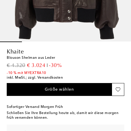
Khaite
Blouson Shelman aus Leder
original price
discount price
€ 4.320
€ 3.024
-30%
-10 % mit MYEXTRA10
inkl. MwSt.; zzgl. Versandkosten
Größe wählen
Sofortiger Versand Morgen Früh
Schließen Sie Ihre Bestellung heute ab, damit wir diese morgen
früh versenden können.