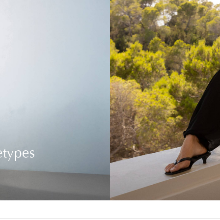
etypes