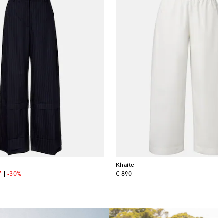
Khaite
nt price
original price
7
-30%
€ 890