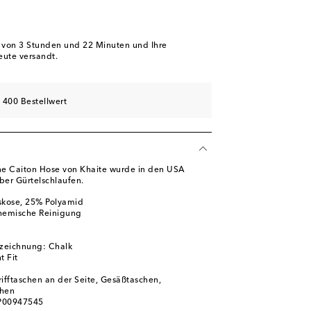
b von
3 Stunden und 22 Minuten
und Ihre
eute versandt.
 400 Bestellwert
ne Caiton Hose von Khaite wurde in den USA
ber Gürtelschlaufen.
skose, 25% Polyamid
chemische Reinigung
zeichnung: Chalk
t Fit
rifftaschen an der Seite, Gesäßtaschen,
chen
 P00947545