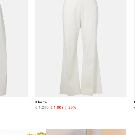
Khaite
original price
discount price
€ 1.260
€ 1.008
-20%