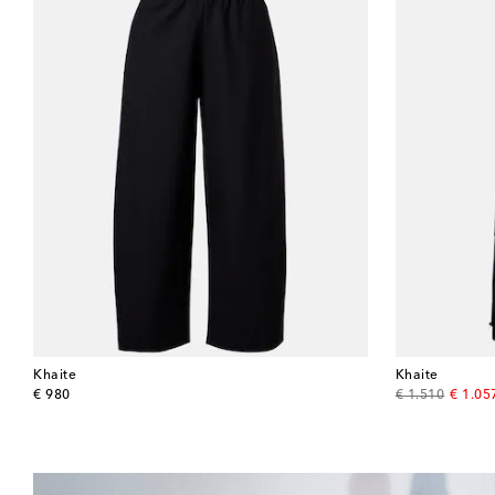
Khaite
Khaite
original price
original price
discou
€ 980
€ 1.510
€ 1.05