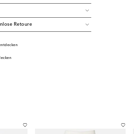
nlose Retoure
n
entdecken
decken