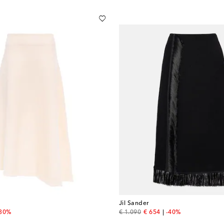
Jil Sander
 price
original price
discount price
-30%
€ 1.090
€ 654
-40%