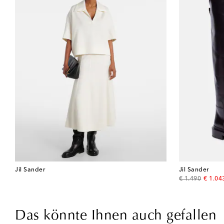
Jil Sander
Jil Sander
original price
discou
€ 1.490
€ 1.04
Das könnte Ihnen auch gefallen