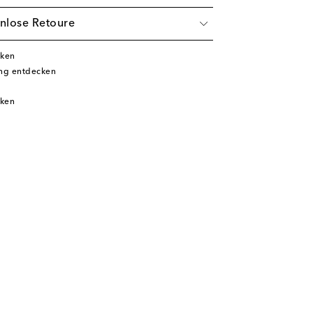
nlose Retoure
cken
ung entdecken
cken