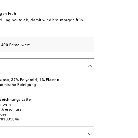
rgen Früh
tellung heute ab, damit wir diese morgen früh
 400 Bestellwert
skose, 37% Polyamid, 1% Elastan
chemische Reinigung
zeichnung: Latte
enbein
ißverschluss
kose
 P01005046