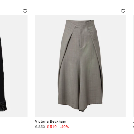
Victoria Beckham
original price
discount price
€ 850
€ 510
-40%