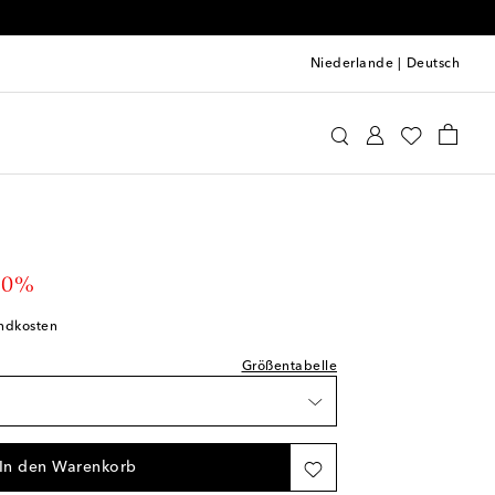
Niederlande
|
Deutsch
 Sander
Kleidung
Röcke
Midiröcke
prechend normal aus
 Verfügbarkeit
Verfügbarkeit
unschliste
 price
30%
unschliste
andkosten
ikel
Größentabelle
Wunschliste
 Wunschliste
In den Warenkorb