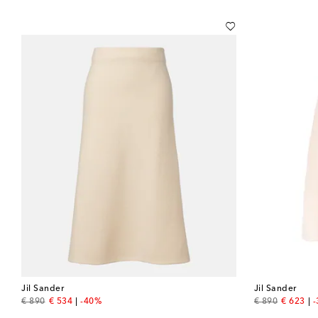
Jil Sander
Jil Sander
original price
discount price
original price
discount
€ 890
€ 534
-40%
€ 890
€ 623