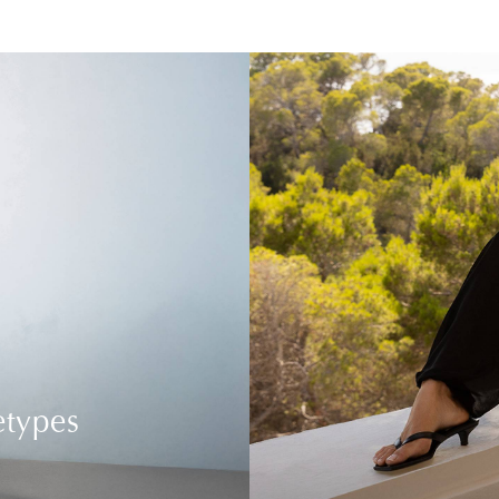
etypes