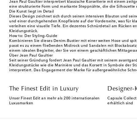
Jean Paul Gaultier interpretiert klassische Korsetterie mit einem ze
eine strukturierte Form und markante Steppnähte, die die Silhouette 
Die Kunst liegt im Detail
Dieses Design zeichnet sich durch seinen intensiven Blauton und sein
und einer durchgehenden Knopfleiste auf der Vorderseite, was für kla
verleihen eine visuelle Tiefe. Ein dezentes Schnürdetail am Rücken e
Kleidungsstück.
How to: Der Styling-Guide
Kombinieren Sie dieses Denim-Bustier mit einer weiten Hose und spit
passt es zu einem fließenden Midirock und Sandalen mit Blockabsatz, 
einem idealen Begleiter, der Sie von einem geschäftlichen Mittages
Über Jean Paul Gaultier
Seit seiner Gründung fordert Jean Paul Gaultier mit seinem avantgar
Kleidungsstücke wie die Marinière und das Korsett in Symbole der Stä
interpretiert. Das Engagement der Marke für außergewöhnliche Schneid
The Finest Edit in Luxury
Designer-
Unser Finest Edit an mehr als 200 internationalen
Capsule Collect
Luxusmarken
erhältlich sind