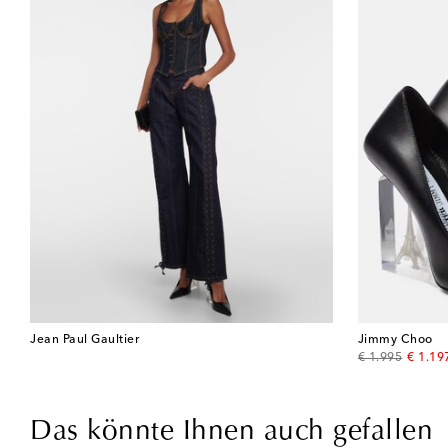
Jean Paul Gaultier
Jimmy Choo
original price
discou
€ 1.995
€ 1.19
Das könnte Ihnen auch gefallen