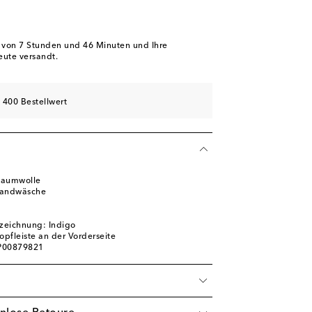
b von
7 Stunden und 46 Minuten
und Ihre
eute versandt.
 400 Bestellwert
Baumwolle
Handwäsche
zeichnung: Indigo
opfleiste an der Vorderseite
 P00879821