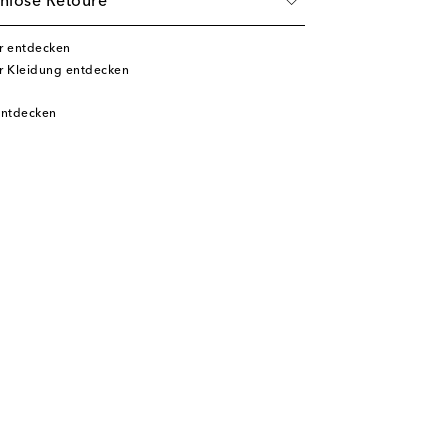
nlose Retoure
er entdecken
er Kleidung entdecken
entdecken