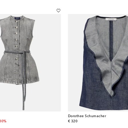
Dorothee Schumacher
 price
original price
-30%
€ 320