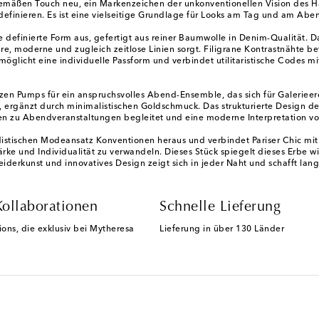
itgemäßen Touch neu, ein Markenzeichen der unkonventionellen Vision des H
definieren. Es ist eine vielseitige Grundlage für Looks am Tag und am Abe
e definierte Form aus, gefertigt aus reiner Baumwolle in Denim-Qualität. D
re, moderne und zugleich zeitlose Linien sorgt. Filigrane Kontrastnähte b
rmöglicht eine individuelle Passform und verbindet utilitaristische Codes
zen Pumps für ein anspruchsvolles Abend-Ensemble, das sich für Galerieer
ergänzt durch minimalistischen Goldschmuck. Das strukturierte Design des
sen zu Abendveranstaltungen begleitet und eine moderne Interpretation vo
distischen Modeansatz Konventionen heraus und verbindet Pariser Chic mit 
rke und Individualität zu verwandeln. Dieses Stück spiegelt dieses Erbe 
erkunst und innovatives Design zeigt sich in jeder Naht und schafft langl
Kollaborationen
Schnelle Lieferung
ions, die exklusiv bei Mytheresa
Lieferung in über 130 Länder