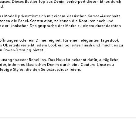
auses. Dieses Bustier-Top aus Denim verkörpert diesen Ethos durch
nd.
as Modell präsentiert sich mit einem klassischen Karree-Ausschnitt
etonen die Panel-Konstruktion, zeichnen die Konturen nach und
 mit der ikonischen Designsprache der Marke zu einem durchdachten
öffnungen oder ein Dinner eignet. Für einen eleganten Tageslook
 Oberteils verleiht jedem Look ein poliertes Finish und macht es zu
n Power-Dressing bietet.
unangepasster Rebellion. Das Haus ist bekannt dafür, alltägliche
wider, indem es klassischen Denim durch eine Couture-Linse neu
ebige Styles, die den Selbstausdruck feiern.