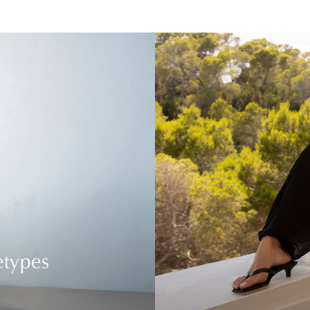
etypes