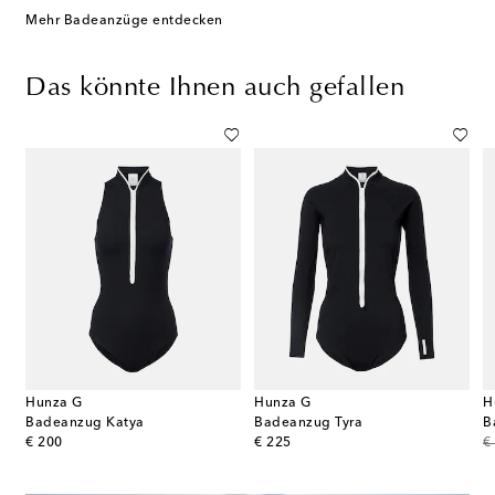
Mehr Badeanzüge entdecken
Das könnte Ihnen auch gefallen
Hunza G
Hunza G
H
Badeanzug Katya
Badeanzug Tyra
B
original price
original price
or
€ 200
€ 225
€