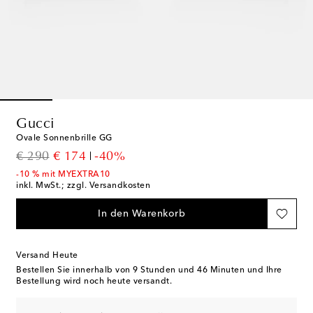
Gucci
Ovale Sonnenbrille GG
original price
discount price
€ 290
€ 174
-40%
-10 % mit MYEXTRA10
inkl. MwSt.; zzgl. Versandkosten
In den Warenkorb
Versand Heute
Bestellen Sie innerhalb von
9 Stunden und 46 Minuten
und Ihre
Bestellung wird noch heute versandt.