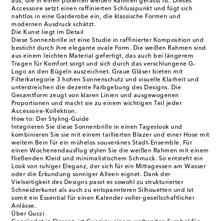
aus, die in einen polierten weißen Rahmen gefasst ist. Dieses
Accessoire setzt einen raffinierten Schlusspunkt und fügt sich
nahtlos in eine Garderobe ein, die klassische Formen und
modernen Ausdruck schätzt.
Die Kunst liegt im Detail
Diese Sonnenbrille ist eine Studie in raffinierter Komposition und
besticht durch ihre elegante ovale Form. Die weißen Rahmen sind
aus einem leichten Material gefertigt, das auch bei längerem
Tragen für Komfort sorgt und sich durch das verschlungene G-
Logo an den Bügeln auszeichnet. Graue Gläser bieten mit
Filterkategorie 3 hohen Sonnenschutz und visuelle Klarheit und
unterstreichen die dezente Farbgebung des Designs. Die
Gesamtform zeugt von klaren Linien und ausgewogenen
Proportionen und macht sie zu einem wichtigen Teil jeder
Accessoire-Kollektion.
How to: Der Styling-Guide
Integrieren Sie diese Sonnenbrille in einen Tageslook und
kombinieren Sie sie mit einem taillierten Blazer und einer Hose mit
weitem Bein für ein mühelos souveränes Stadt-Ensemble. Für
einen Wochenendausflug stylen Sie die weißen Rahmen mit einem
fließenden Kleid und minimalistischem Schmuck. So entsteht ein
Look von ruhiger Eleganz, der sich für ein Mittagessen am Wasser
oder die Erkundung sonniger Alleen eignet. Dank der
Vielseitigkeit des Designs passt es sowohl zu strukturierter
Schneiderkunst als auch zu entspannteren Silhouetten und ist
somit ein Essential für einen Kalender voller gesellschaftlicher
Anlässe.
Über Gucci