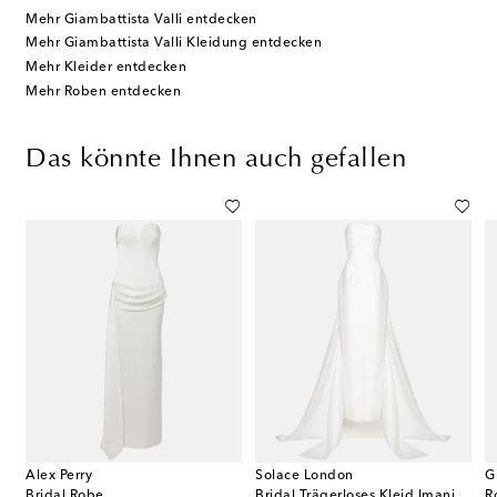
Mehr Giambattista Valli entdecken
Mehr Giambattista Valli Kleidung entdecken
Mehr Kleider entdecken
Mehr Roben entdecken
Das könnte Ihnen auch gefallen
Alex Perry
Solace London
G
Bridal Robe
Bridal Trägerloses Kleid Imani aus Satin-Twill
R