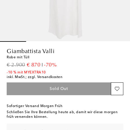
Giambattista Valli
Robe mit Tüll
original price
discount price
€ 2.900
€ 870
-70%
-10 % mit MYEXTRA10
inkl. MwSt.; zzgl. Versandkosten
Sold Out
Sofortiger Versand Morgen Früh
Schließen Sie Ihre Bestellung heute ab, damit wir diese morgen
früh versenden können.