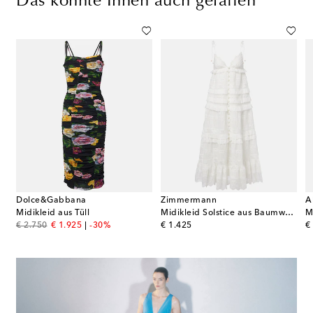
Das könnte Ihnen auch gefallen
Dolce&Gabbana
Zimmermann
A
Midikleid aus Tüll
Midikleid Solstice aus Baumwolle mit Spitze
M
original price
discount price
original price
or
€ 2.750
€ 1.925
-30%
€ 1.425
€