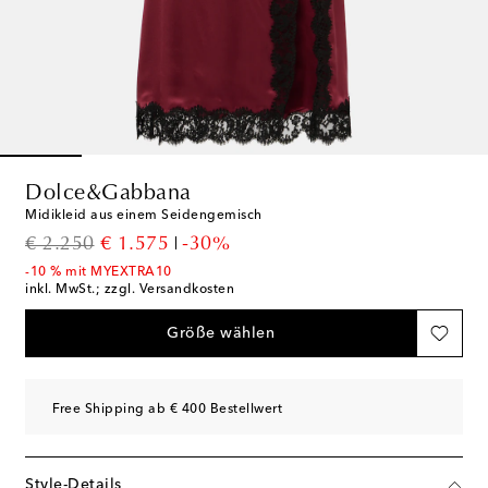
Dolce&Gabbana
Midikleid aus einem Seidengemisch
original price
discount price
€ 2.250
€ 1.575
-30%
-10 % mit MYEXTRA10
inkl. MwSt.; zzgl. Versandkosten
Größe wählen
Free Shipping ab € 400 Bestellwert
Style-Details