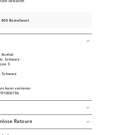
eute versandt.
 400 Bestellwert
 Acetat
ls: Schwarz
orie 3
: Schwarz
is kann variieren
 P01006156
nlose Retoure