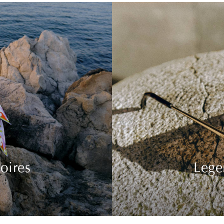
oires
Lege