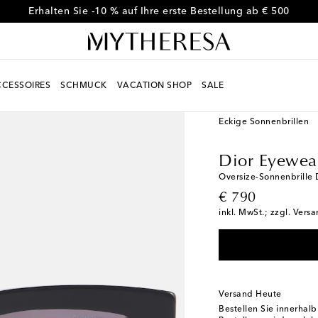
Erhalten Sie -10 % auf Ihre erste Bestellung ab € 500
CESSOIRES
SCHMUCK
VACATION SHOP
SALE
Women
Designer
Di
Eckige Sonnenbrillen
Dior Eyewea
Oversize-Sonnenbrille D
original price
€ 790
inkl. MwSt.; zzgl. Vers
Versand Heute
Bestellen Sie innerhal