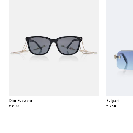
Dior Eyewear
Bvlgari
original price
original price
€ 800
€ 750