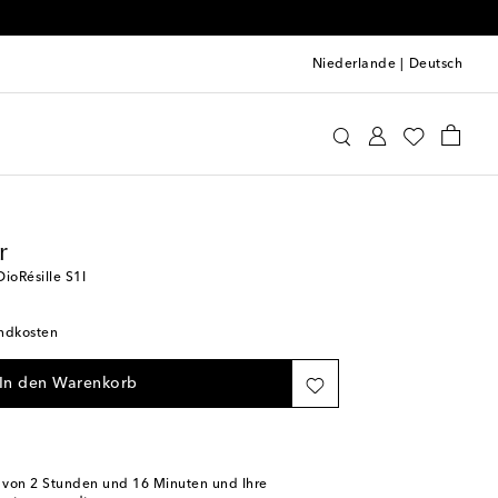
Niederlande
|
Deutsch
or Eyewear
Accessoires
Sonnenbrillen
r
ioRésille S1I
andkosten
In den Warenkorb
b von
2 Stunden und 16 Minuten
und Ihre