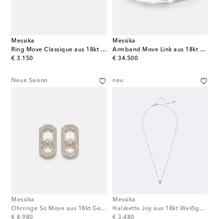
Messika
Messika
Ring Move Classique aus 18kt Gelbgold mit Diamanten
Armband Move Link aus 18kt Weißgold mit Diamanten
original price
original price
€ 3.150
€ 34.500
Neue Saison
neu
Messika
Messika
Ohrringe So Move aus 18kt Gelbgold mit Diamanten
Halskette Joy aus 18kt Weißgold mit Diamanten
original price
original price
€ 8.980
€ 3.480