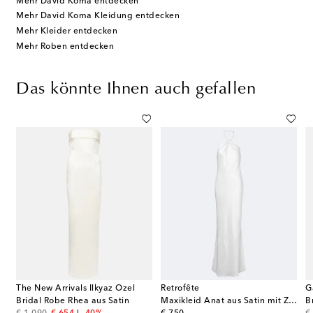
Mehr David Koma entdecken
Mehr David Koma Kleidung entdecken
Mehr Kleider entdecken
Mehr Roben entdecken
Das könnte Ihnen auch gefallen
The New Arrivals Ilkyaz Ozel
Retrofête
G
Bridal Robe Rhea aus Satin
Maxikleid Anat aus Satin mit Zierperlen
B