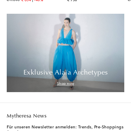
original price
discount price
original price
or
€ 1.090
€ 654
-40%
€ 750
€
Exklusive Alaïa Archetypes
Shop now
Mytheresa News
Für unseren Newsletter anmelden: Trends, Pre-Shoppings