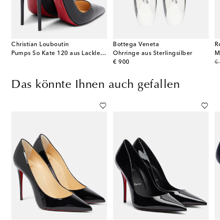
Christian Louboutin
Bottega Veneta
R
Pumps So Kate 120 aus Lackleder
Ohrringe aus Sterlingsilber
M
original price
or
€ 900
€
Das könnte Ihnen auch gefallen