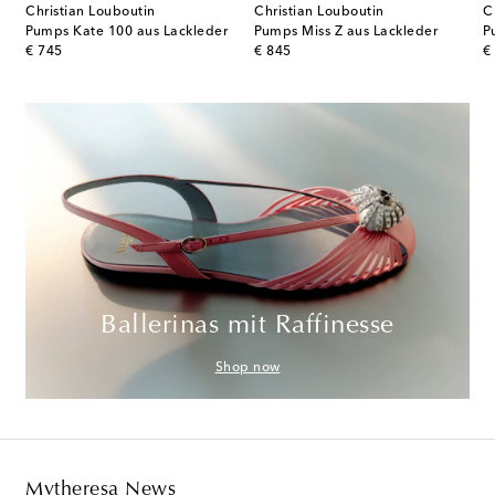
Christian Louboutin
Christian Louboutin
C
ackleder
Pumps Kate 100 aus Lackleder
Pumps Miss Z aus Lackleder
P
original price
original price
or
€ 745
€ 845
€
Ballerinas mit Raffinesse
Shop now
Mytheresa News