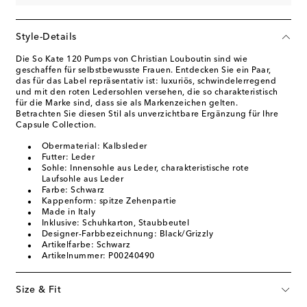
Style-Details
Die So Kate 120 Pumps von Christian Louboutin sind wie
geschaffen für selbstbewusste Frauen. Entdecken Sie ein Paar,
das für das Label repräsentativ ist: luxuriös, schwindelerregend
und mit den roten Ledersohlen versehen, die so charakteristisch
für die Marke sind, dass sie als Markenzeichen gelten.
Betrachten Sie diesen Stil als unverzichtbare Ergänzung für Ihre
Capsule Collection.
Obermaterial: Kalbsleder
Futter: Leder
Sohle: Innensohle aus Leder, charakteristische rote
Laufsohle aus Leder
Farbe: Schwarz
Kappenform: spitze Zehenpartie
Made in Italy
Inklusive: Schuhkarton, Staubbeutel
Designer-Farbbezeichnung: Black/Grizzly
Artikelfarbe: Schwarz
Artikelnummer: P00240490
Size & Fit