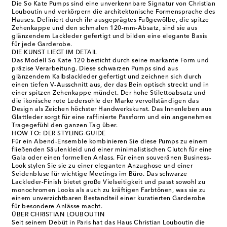
Die So Kate Pumps sind eine unverkennbare Signatur von Christian
Louboutin und verkörpern die architektonische Formensprache des
Hauses. Definiert durch ihr ausgeprägtes Fußgewölbe, die spitze
Zehenkappe und den schmalen 120-mm-Absatz, sind sie aus
glänzendem Lackleder gefertigt und bilden eine elegante Basis
für jede Garderobe.
DIE KUNST LIEGT IM DETAIL
Das Modell So Kate 120 besticht durch seine markante Form und
präzise Verarbeitung. Diese schwarzen Pumps sind aus
glänzendem Kalbslackleder gefertigt und zeichnen sich durch
einen tiefen V-Ausschnitt aus, der das Bein optisch streckt und in
einer spitzen Zehenkappe mündet. Der hohe Stilettoabsatz und
die ikonische rote Ledersohle der Marke vervollständigen das
Design als Zeichen höchster Handwerkskunst. Das Innenleben aus
Glattleder sorgt für eine raffinierte Passform und ein angenehmes
Tragegefühl den ganzen Tag über.
HOW TO: DER STYLING-GUIDE
Für ein Abend-Ensemble kombinieren Sie diese Pumps zu einem
fließenden Säulenkleid und einer minimalistischen Clutch für eine
Gala oder einen formellen Anlass. Für einen souveränen Business-
Look stylen Sie sie zu einer eleganten Anzughose und einer
Seidenbluse für wichtige Meetings im Büro. Das schwarze
Lackleder-Finish bietet große Vielseitigkeit und passt sowohl zu
monochromen Looks als auch zu kräftigen Farbtönen, was sie zu
einem unverzichtbaren Bestandteil einer kuratierten Garderobe
für besondere Anlässe macht.
ÜBER CHRISTIAN LOUBOUTIN
Seit seinem Debüt in Paris hat das Haus Christian Louboutin die