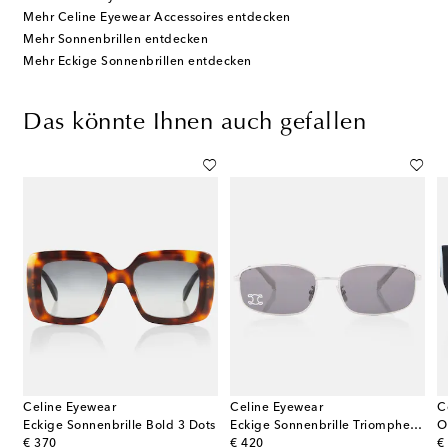
Mehr Celine Eyewear Accessoires entdecken
Mehr Sonnenbrillen entdecken
Mehr Eckige Sonnenbrillen entdecken
Das könnte Ihnen auch gefallen
Celine Eyewear
Celine Eyewear
C
4U
Eckige Sonnenbrille Bold 3 Dots
Eckige Sonnenbrille Triomphe Rhinestone 02
original price
original price
or
€ 370
€ 420
€