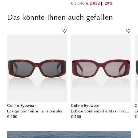
original price
discount price
€ 3.540
€ 2.832
-20%
Das könnte Ihnen auch gefallen
Celine Eyewear
Celine Eyewear
C
am
Eckige Sonnenbrille Triomphe
Eckige Sonnenbrille Maxi Triomphe
original price
original price
or
€ 450
€ 450
€