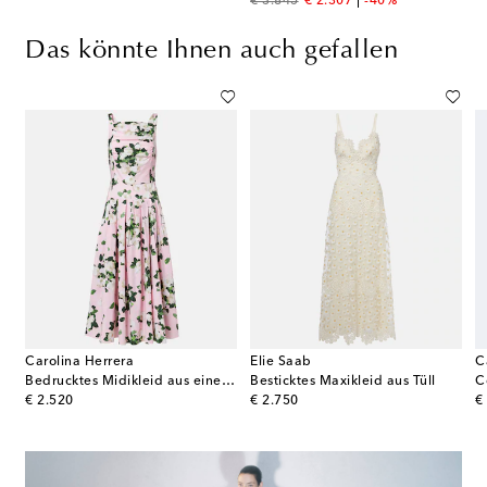
original price
discount price
€ 3.845
€ 2.307
-40%
Das könnte Ihnen auch gefallen
Carolina Herrera
Elie Saab
C
Bedrucktes Midikleid aus einem Baumwollgemisch
Besticktes Maxikleid aus Tüll
C
original price
original price
or
€ 2.520
€ 2.750
€