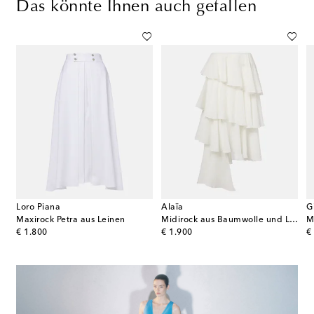
Das könnte Ihnen auch gefallen
Loro Piana
Alaïa
G
Maxirock Petra aus Leinen
Midirock aus Baumwolle und Leinen
M
original price
original price
or
€ 1.800
€ 1.900
€