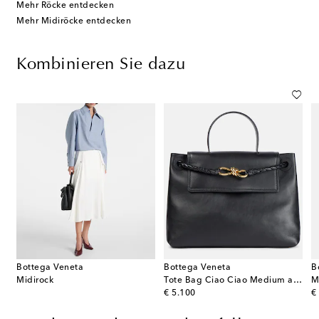
Mehr Röcke entdecken
Mehr Midiröcke entdecken
Kombinieren Sie dazu
Bottega Veneta
Bottega Veneta
B
Midirock
Tote Bag Ciao Ciao Medium aus Leder
M
original price
or
€ 5.100
€